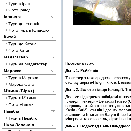
Тури в Іран
Фото Ірану
Ісландія
Тури до Ісландії
Фото тура в Ісландію
Китай
Тури до Китаю
Фото Китая
Мадагаскар
Програма туру:
Тури на Мадагаскар
Марокко
День 1. Рейк'явік
Тури в Марокко
Трансфер з міжнародного аеропорту д
столиці церква-Hallgrimkirkja, Bessa
Мароко фото
День 2. Золоте кільце Ісландії: Т
М'янма (Бірма)
Далі ми відвідаємо найвідоміші пам'я
Тури в М'янму
Ісландії; гейзери - Великий Гейзер (
Фото М'янми
водоспад, який з різних ракурсів ви
Керід (Kerið), хоч він і досить моло
Намібія
знаменитій Блакитній Лагуні (Blue 
Тури в Намібію
мінерали, морська сіль, сірка і навіт
Нова Зеландія
День 3. Водоспад Сельяландфосс 