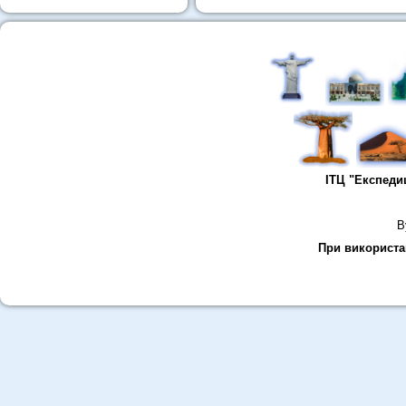
ІТЦ "Експеди
В
При використан