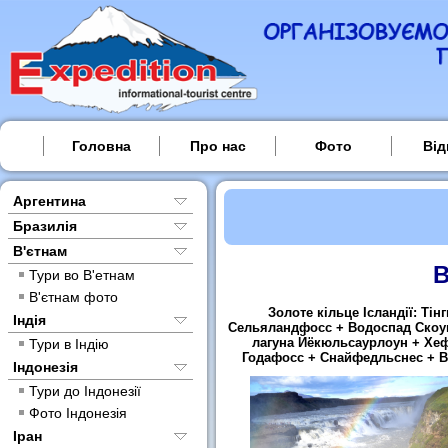
Головна
Про нас
Фото
Від
Аргентина
Бразилія
В'єтнам
В
Тури во В'етнам
В'єтнам фото
Золоте кільце Ісландії: Ті
Індія
Сельяландфосс + Водоспад Скоуг
лагуна Йёкюльсаурлоун + Хефн
Тури в Індію
Годафосс + Снайфедльснес + В
Індонезія
Тури до Індонезії
Фото Індонезія
Іран