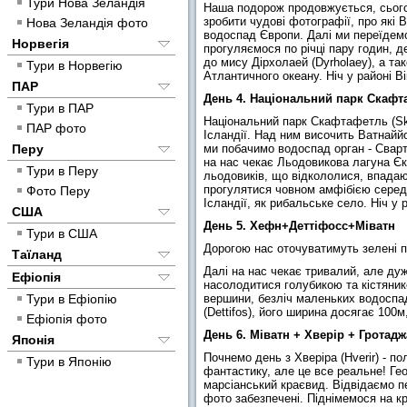
Тури Нова Зеландія
Наша подорож продовжується, сього
зробити чудові фотографії, про які 
Нова Зеландія фото
водоспад Європи. Далі ми переїдемо
Норвегія
прогуляємося по річці пару годин, д
до мису Дірхолаей (Dyrholaey), а та
Тури в Норвегію
Атлантичного океану. Ніч у районі Ві
ПАР
День 4. Національний парк Скаф
Тури в ПАР
Національний парк Скафтафетль (Ska
ПАР фото
Ісландії. Над ним височить Ватнаййо
Перу
ми побачимо водоспад орган - Сварті
на нас чекає Льодовикова лагуна Єкю
Тури в Перу
льодовиків, що відкололися, впадаю
прогулятися човном амфібією серед
Фото Перу
Ісландії, як рибальське село. Ніч у 
США
День 5. Хефн+Деттіфосс+Міватн
Тури в США
Дорогою нас оточуватимуть зелені па
Таїланд
Далі на нас чекає тривалий, але ду
Ефіопія
насолодитися голубикою та кістяник
Тури в Ефіопію
вершини, безліч маленьких водоспад
(Dettifos), його ширина досягає 100м
Ефіопія фото
День 6. Міватн + Хверір + Гротад
Японія
Почнемо день з Хверіра (Hverir) - п
Тури в Японію
фантастику, але це все реальне! Ге
марсіанський краєвид. Відвідаємо п
фото забезпечені. Піднімемося на кр