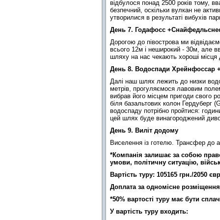
відбулося понад 2500 років тому, в
безпечний, оскільки вулкан не актив
утворилися в результаті вибухів пар
День 7. Годафосс +Снайфедльсне
Дорогою до півострова ми відвідаєм
всього 12м і неширокий - 30м, але 
шляху на нас чекають хороші місця 
День 8. Водоспади Хрейнфоссар +
Далі наш шлях лежить до низки водо
метрів, прогуляємося лавовим полем
вибрав його місцем пригоди свого р
біля базальтових колон Гердуберг (
водоспаду потрібно пройтися: годин
цей шлях буде винагороджений дивов
День 9. Виліт додому
Виселення із готелю. Трансфер до а
*Компанія залишає за собою право
умови, політичну ситуацію, військо
Вартість туру: 105165 грн./2050 єв
Доплата за одномісне розміщення 
*50% вартості туру має бути сплач
У вартість туру входить: