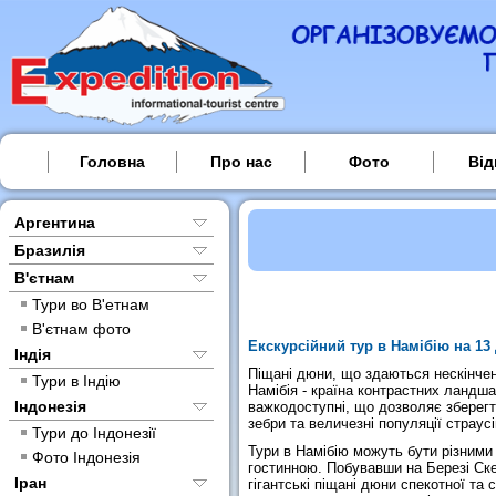
Головна
Про нас
Фото
Від
Аргентина
Бразилія
В'єтнам
Тури во В'етнам
В'єтнам фото
Екскурсійний тур в Намібію на 13 д
Індія
Піщані дюни, що здаються нескінчен
Тури в Індію
Намібія - країна контрастних ландш
Індонезія
важкодоступні, що дозволяє зберегти
зебри та величезні популяції страусі
Тури до Індонезії
Тури в Намібію можуть бути різними 
Фото Індонезія
гостинною. Побувавши на Березі Скел
Іран
гігантські піщані дюни спекотної та