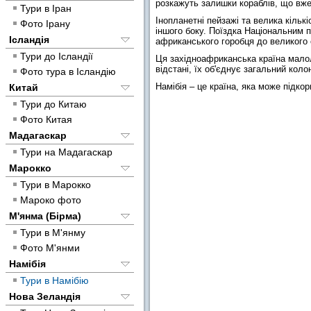
розкажуть залишки кораблів, що вже
Тури в Іран
Інопланетні пейзажі та велика кільк
Фото Ірану
іншого боку. Поїздка Національним п
Ісландія
африканського горобця до великого 
Тури до Ісландії
Ця західноафриканська країна малол
відстані, їх об'єднує загальний кол
Фото тура в Ісландію
Намібія – це країна, яка може підкор
Китай
Тури до Китаю
Фото Китая
Мадагаскар
Тури на Мадагаскар
Марокко
Тури в Марокко
Мароко фото
М'янма (Бірма)
Тури в М'янму
Фото М'янми
Намібія
Тури в Намібію
Нова Зеландія