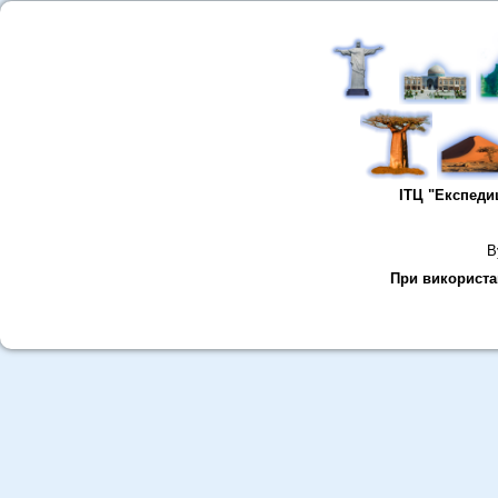
ІТЦ "Експеди
В
При використан