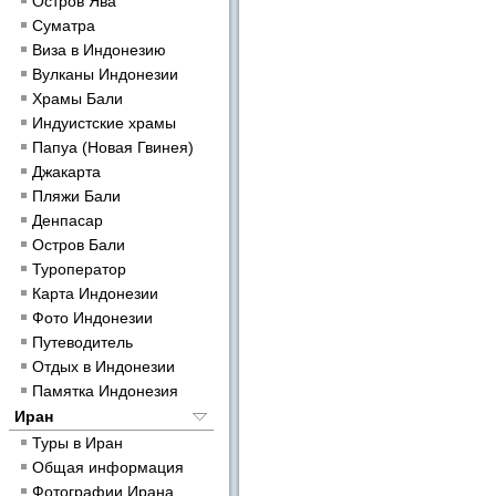
Остров Ява
Суматра
Виза в Индонезию
Вулканы Индонезии
Храмы Бали
Индуистские храмы
Папуа (Новая Гвинея)
Джакарта
Пляжи Бали
Денпасар
Остров Бали
Туроператор
Карта Индонезии
Фото Индонезии
Путеводитель
Отдых в Индонезии
Памятка Индонезия
Иран
Туры в Иран
Общая информация
Фотографии Ирана