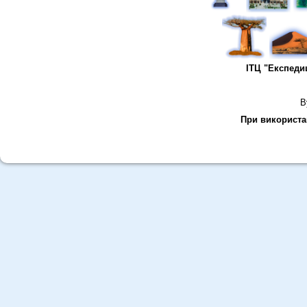
ІТЦ "Експеди
В
При використан