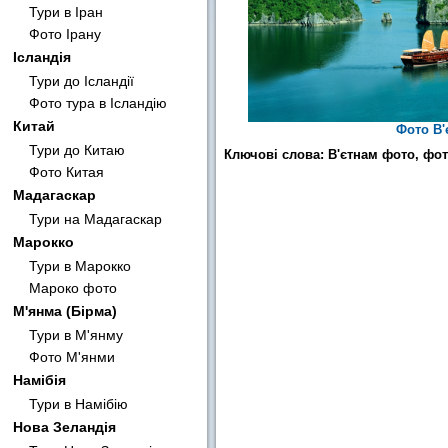
Тури в Іран
Фото Ірану
Ісландія
Тури до Ісландії
Фото тура в Ісландію
Китай
Фото В
Тури до Китаю
Ключові слова: В'єтнам фото, фот
Фото Китая
Мадагаскар
Тури на Мадагаскар
Марокко
Тури в Марокко
Мароко фото
М'янма (Бірма)
Тури в М'янму
Фото М'янми
Намібія
Тури в Намібію
Нова Зеландія