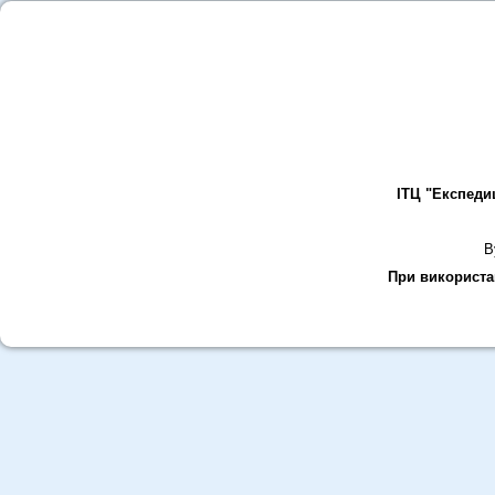
ІТЦ "Експеди
В
При використан