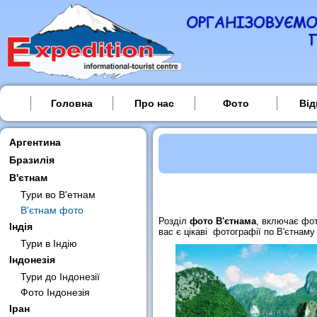
Головна
Про нас
Фото
Від
Аргентина
Бразилія
В'єтнам
Тури во В'етнам
В'єтнам фото
Розділ
фото В'єтнама
, включає фот
Індія
вас є цікаві фотографії по В'єтнаму
Тури в Індію
Індонезія
Тури до Індонезії
Фото Індонезія
Іран