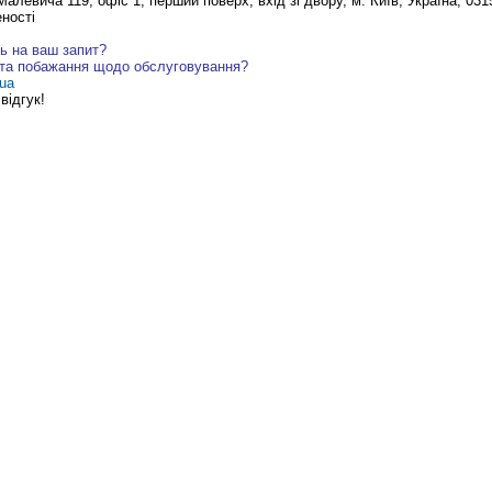
алевича 119, офіс 1, перший поверх, вхід зі двору, м. Київ, Україна, 031
ності
ь на ваш запит?
 та побажання щодо обслуговування?
ua
відгук!