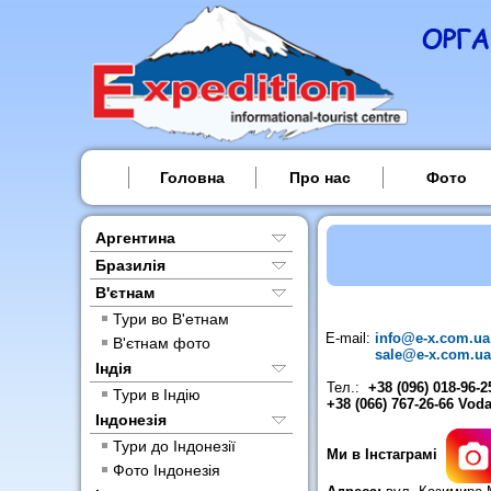
Головна
Про нас
Фото
Аргентина
Бразилія
В'єтнам
Тури во В'етнам
E-mail:
info@e-x.com.ua
В'єтнам фото
sale@e-x.com.ua
Індія
Тел.:
+38 (096) 018-96-
Тури в Індію
+38 (066) 767-26-66 Vod
Індонезія
Тури до Індонезії
Ми в Інстаграмі
Фото Індонезія