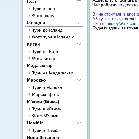
Адреса:
вул. Казимира М
Іран
Час роботи:
по домовле
Тури в Іран
Ви не отримали відповід
Фото Ірану
Або у вас є зауваження
Ісландія
Пишіть
andrey@e-x.com.
Будемо вдячні за кожен 
Тури до Ісландії
Фото тура в Ісландію
Китай
Тури до Китаю
Фото Китая
Мадагаскар
Тури на Мадагаскар
Марокко
Тури в Марокко
Мароко фото
М'янма (Бірма)
Тури в М'янму
Фото М'янми
Намібія
Тури в Намібію
Нова Зеландія