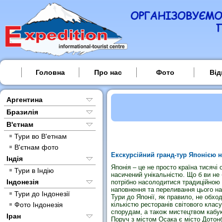
Головна
Про нас
Фото
Від
Аргентина
Бразилія
В'єтнам
Тури во В'етнам
В'єтнам фото
Екскурсійний гранд-тур Японією на
Індія
Японія – це не просто країна тисячі 
Тури в Індію
насичений унікальністю. Що б ви не 
Індонезія
потрібно насолодитися традиційною
наповнення та переливання цього н
Тури до Індонезії
Тури до Японії, як правило, не обх
Фото Індонезія
кількістю ресторанів світового клас
спорудам, а також мистецтвом кабук
Іран
Поруч з містом Осака є місто Дотонбу