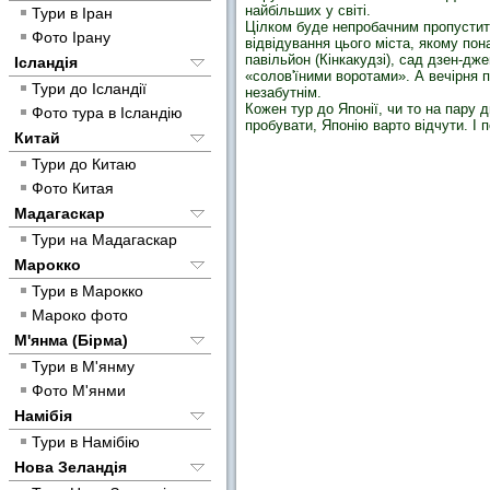
найбільших у світі.
Тури в Іран
Цілком буде непробачним пропустити
Фото Ірану
відвідування цього міста, якому пона
павільйон (Кінкакудзі), сад дзен-д
Ісландія
«солов'їними воротами». А вечірня 
Тури до Ісландії
незабутнім.
Кожен тур до Японії, чи то на пару 
Фото тура в Ісландію
пробувати, Японію варто відчути. І п
Китай
Тури до Китаю
Фото Китая
Мадагаскар
Тури на Мадагаскар
Марокко
Тури в Марокко
Мароко фото
М'янма (Бірма)
Тури в М'янму
Фото М'янми
Намібія
Тури в Намібію
Нова Зеландія