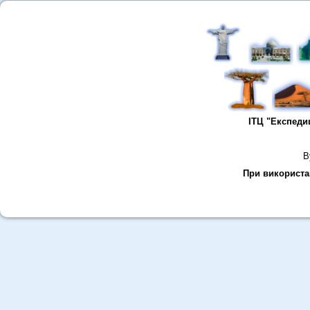
ІТЦ "Експеди
В
При використан