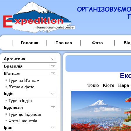
Головна
Про нас
Фото
Від
Аргентина
Бразилія
В'єтнам
Ек
Тури во В'етнам
Токіо - Кіото - Нара
В'єтнам фото
Індія
Тури в Індію
Індонезія
Тури до Індонезії
Фото Індонезія
Іран