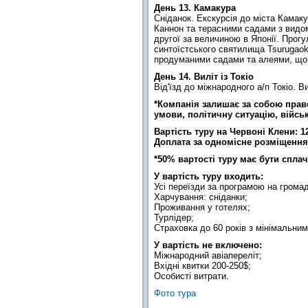
День 13. Камакура
Сніданок. Екскурсія до міста Камак
Каннон та терасними садами з видом
другої за величиною в Японії. Прог
синтоїстського святилища Tsurugaok
продуманими садами та алеями, що с
День 14. Виліт із Токіо
Від'їзд до міжнародного а/п Токіо. В
*Компанія залишає за собою право
умови, політичну ситуацію, військо
Вартість туру на Червоні Клени: 1
Доплата за одномісне розміщення:
*50% вартості туру має бути сплач
У вартість туру входить:
Усі переїзди за програмою на грома
Харчування: сніданки;
Проживання у готелях;
Турлідер;
Страховка до 60 років з мінімальним
У вартість не включено:
Міжнародний авіапереліт;
Вхідні квитки 200-250$;
Особисті витрати.
Фото тура