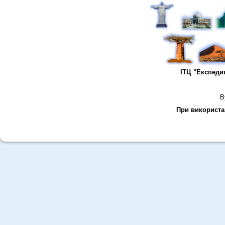
ІТЦ "Експеди
В
При використан