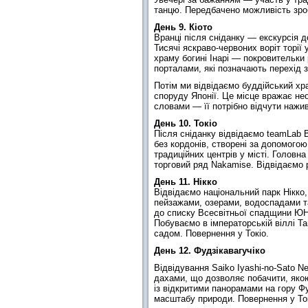
танцю. Передбачено можливість зроб
День 9. Кіото
Вранці після сніданку — екскурсія д
Тисячі яскраво-червоних воріт торії
храму богині Інарі — покровительки 
порталами, які позначають перехід з
Потім ми відвідаємо буддійський хр
споруду Японії. Це місце вражає н
словами — її потрібно відчути нажи
День 10. Токіо
Після сніданку відвідаємо teamLab 
без кордонів, створені за допомогою
традиційних центрів у місті. Головна
торговий ряд Nakamise. Відвідаємо р
День 11. Нікко
Відвідаємо національний парк Нікко
пейзажами, озерами, водоспадами т
до списку Всесвітньої спадщини ЮНЕ
Побуваємо в імператорській віллі Та
садом. Повернення у Токіо.
День 12. Фудзікавагучіко
Відвідування Saiko Iyashi-no-Sato 
дахами, що дозволяє побачити, якою
із відкритими панорамами на гору Ф
масштабу природи. Повернення у Ток