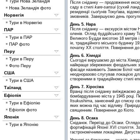
Тури Нова Зеландія
Після сніданку — продовження екскур
саду в стилі
kare-sansui
(сухий ландш
Нова Зеландія фото
резиденції сьоґунів Токуґава, відом
Норвегія
змовників. Завершуємо день прогул
Тури в Норвегію
День 5. Нара
Після сніданку — екскурсія містом 
ПАР
оленів. Огляд буддійського храму Tod
Тури в ПАР
Великого Будди висотою 18 метрів і
ie, традиційного міського будинку 1
ПАР фото
початку ХХ століття. Повернення до К
Перу
День 6. Хімедзі
Тури в Перу
Сьогодні вирушаємо до міста Хімедзі
найкраще збережених феодальних зам
Фото Перу
фасади називають Замком Білої чапл
США
неодноразово слугував локацією для
створеними в традиційному стилі еп
Тури в США
День 7. Хіросіма
Таїланд
Вранці після сніданку виїжджаємо д
Ефіопія
бомбардуванню міста у 1945 році. П
Itsukushima, занесений до списку св
Тури в Ефіопію
яких можна під час відливу. Природа
Ефіопія фото
священним. Повернення до Кіото.
Японія
День 8. Осака
Сніданок. Переїзд до Осаки. Оглядо
Тури в Японію
фортифікацій Японії XVI століття. 
гастрономічними локаціями. Дегустац
Увечері за бажанням — участь у тра