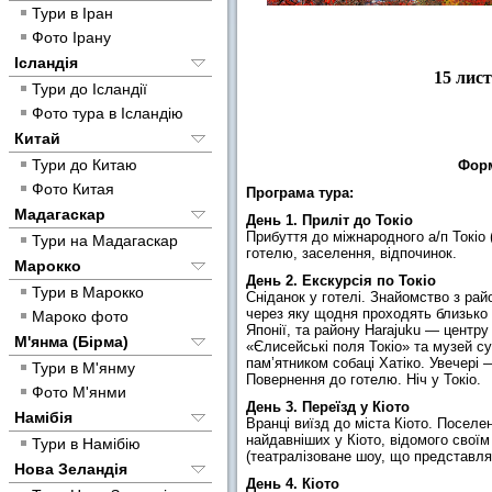
Тури в Іран
Фото Ірану
Ісландія
15 лист
Тури до Ісландії
Фото тура в Ісландію
Китай
Тури до Китаю
Форм
Фото Китая
Програма тура:
Мадагаскар
День 1. Приліт до Токіо
Прибуття до міжнародного а/п Токіо 
Тури на Мадагаскар
готелю, заселення, відпочинок.
Марокко
День 2. Екскурсія по Токіо
Тури в Марокко
Сніданок у готелі. Знайомство з рай
через яку щодня проходять близько 
Мароко фото
Японії, та району Harajuku — центр
М'янма (Бірма)
«Єлисейські поля Токіо» та музей с
пам’ятником собаці Хатіко. Увечері
Тури в М'янму
Повернення до готелю. Ніч у Токіо.
Фото М'янми
День 3. Переїзд у Кіото
Намібія
Вранці виїзд до міста Кіото. Поселе
найдавніших у Кіото, відомого свої
Тури в Намібію
(театралізоване шоу, що представляє
Нова Зеландія
День 4. Кіото