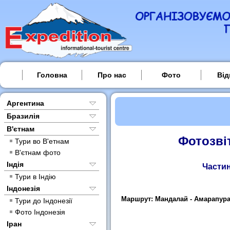
Головна
Про нас
Фото
Від
Аргентина
Бразилія
В'єтнам
Фотозві
Тури во В'етнам
В'єтнам фото
Індія
Частина
Тури в Індію
Індонезія
Маршрут: Мандалай - Амарапура - 
Тури до Індонезії
Фото Індонезія
Іран