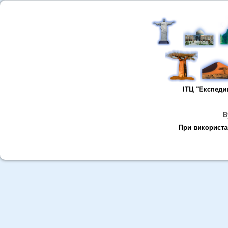
ІТЦ "Експеди
В
При використан