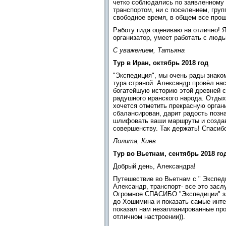
четко соблюдались по заявленному 
транспортом, ни с поселением, груп
свободное время, в общем все прош
Работу гида оцениваю на отлично! 
организатор, умеет работать с люд
С уважением, Татьяна
Тур в Иран, октябрь 2018 год
"Экспедиция", мы очень рады знако
тура страной. Александр провёл нас
богатейшую историю этой древней с
радушного иранского народа. Отдых 
хочется отметить прекрасную орган
сбалансирован, дарит радость позна
шлифовать ваши маршруты и создав
совершенству. Так держать! Спасибо
Лолита, Киев
Тур во Вьетнам, сентябрь 2018 го
Добрый день, Александра!
Путешествие во Вьетнам с " Экспед
Александр, транспорт- все это зас
Огромное СПАСИБО "Экспедиции" за 
до Хошимина и показать самые инте
показал нам незапланированные прог
отличном настроении)).