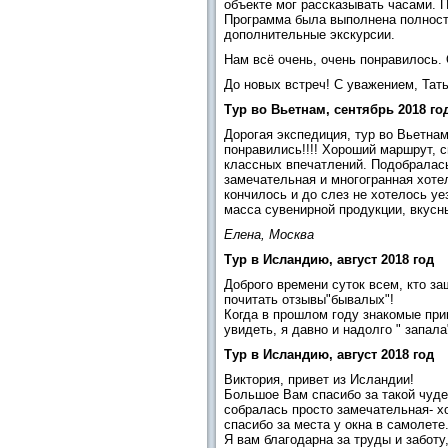
объекте мог рассказывать часами. 
Программа была выполнена полност
дополнительные экскурсии.
Нам всё очень, очень понравилось.
До новых встреч! С уважением, Тат
Тур во Вьетнам, сентябрь 2018 го
Дорогая экспедиция, тур во Вьетна
понравились!!!! Хороший маршрут, 
классных впечатлений. Подобралась
замечательная и многогранная хоте
кончилось и до слез не хотелось уе
масса сувенирной продукции, вкусн
Елена, Москва
Тур в Исландию, август 2018 год
Доброго времени суток всем, кто з
почитать отзывы"бывалых"!
Когда в прошлом году знакомые при
увидеть, я давно и надолго " запал
Тур в Исландию, август 2018 год
Виктория, привет из Исландии!
Большое Вам спасибо за такой чуде
собралась просто замечательная- х
спасибо за места у окна в самолете
Я вам благодарна за труды и заботу,