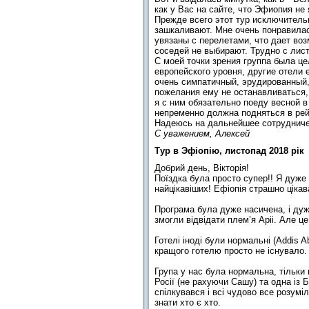
как у Вас на сайте, что Эфиопия не
Прежде всего этот тур исключительн
зашкаливают. Мне очень понравила
увязаны с перелетами, что дает воз
соседей не выбирают. Трудно с листа
С моей точки зрения группа была це
европейского уровня, другие отели 
очень симпатичный, эрудированный,
пожелания ему не останавливаться,
я с ним обязательно поеду весной в
непременно должна подняться в рей
Надеюсь на дальнейшее сотрудниче
С уважением, Алексей
Тур в Эфіопію, листопад 2018 рік
Добрий день, Вікторія!
Поїздка була просто супер!! Я дуже б
найцікавіших! Ефіопія страшно цікава
Програма була дуже насичена, і дуже
змогли відвідати плем’я Аріі. Але 
Готелі іноді були нормальні (Addis A
кращого готелю просто не існувало. 
Група у нас була нормальна, тільки 
Росії (не рахуючи Сашу) та одна із 
спілкувався і всі чудово все розуміл
знати хто є хто.