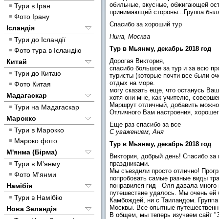
обильные, вкусные, обжигающей остро
Тури в Іран
принимающей стороны...Группа была
Фото Ірану
Спасибо за хороший тур
Ісландія
Нина, Москва
Тури до Ісландії
Тур в Мьянму, декабрь 2018 год
Фото тура в Ісландію
Дорогая Виктория,
Китай
спасибо большое за тур и за всю пр
Тури до Китаю
туристы (которые почти все были оч
отдых на море.
Фото Китая
могу сказать еще, что останусь Ва
Мадагаскар
хотя они мне, как учителю, соверше
Маршрут отличный, добавить можно, 
Тури на Мадагаскар
Отличного Вам настроения, хорошего
Марокко
Еще раз спасибо за все
Тури в Марокко
С уважением, Аня
Мароко фото
Тур в Мьянму, декабрь 2018 год
М'янма (Бірма)
Виктория, добрый день! Спасибо за
Тури в М'янму
праздниками.
Мы съездили просто отлично! Прогр
Фото М'янми
попробовать самые разные виды тран
Намібія
понравился гид - Оля давала много
путешествие удалось. Мы очень ей 
Тури в Намібію
Камбождей, ни с Таиландом. Группа
Москвы. Все опытные путешественни
Нова Зеландія
В общем, мы теперь изучаем сайт "