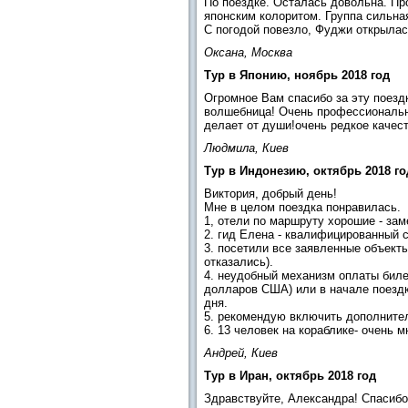
По поездке. Осталась довольна. Пр
японским колоритом. Группа сильна
С погодой повезло, Фуджи открылась
Оксана, Москва
Тур в Японию, ноябрь 2018 год
Огромное Вам спасибо за эту поездк
волшебница! Очень профессиональна
делает от души!очень редкое качест
Людмила, Киев
Тур в Индонезию, октябрь 2018 го
Виктория, добрый день!
Мне в целом поездка понравилась.
1, отели по маршруту хорошие - зам
2. гид Елена - квалифицированный 
3. посетили все заявленные объект
отказались).
4. неудобный механизм оплаты биле
долларов США) или в начале поездк
дня.
5. рекомендую включить дополните
6. 13 человек на кораблике- очень 
Андрей, Киев
Тур в Иран, октябрь 2018 год
Здравствуйте, Александра! Спасибо