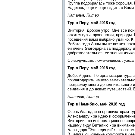
Группа подобралась тоже хорошая. 
Надеюсь, еще и еще ездить с Вами в
Наталья, Питер
Тур в Перу, май 2018 год
Виктория! Доброе утро! Мне все по
архитектуры, археологии, природы. 
посещения вами выбрано удачно. К 
Работа гида Анны выше всяких похва
ей очень благодарна за поддержку и
доброжелательная, ее знания языко
С наилучшими пожеланиями, Гузель
Тур в Перу, май 2018 год
Добрый день. По организации тура 
поблагодарить нашего замечательног
программу много дополнительного и
свидания и до новых путешествий. 
Наталия, Питер
Тур в Намибию, май 2018 год
Очень благодарна организаторам ту
Александру - за идею и оформление
Виктории - за информационное сопр
нашему гиду Виталию - за внимание
Благодаря "Экспедиции" я познако
В целом, ощущение комфорта и безо