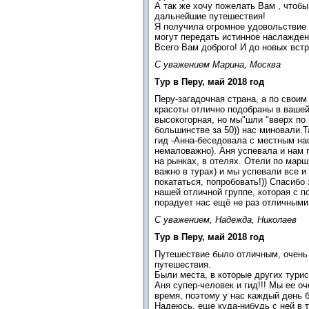
А так же хочу пожелать Вам , чтоб
дальнейшие путешествия!
Я получила огромное удовольствие о
могут передать истинное наслажден
Всего Вам доброго! И до новых встр
С уважением Марина, Москва
Тур в Перу, май 2018 год
Перу-загадочная страна, а по своим
красоты отлично подобраны в вашей
высокогорная, но мы"шли "вверх по 
большинстве за 50)) нас миновали.
гид -Анна-беседовала с местным нас
немаловажно). Аня успевала и нам 
на рынках, в отелях. Отели по мар
важно в турах) и мы успевали все и
покататься, попробовать!)) Спасибо
нашей отличной группе, которая с п
порадует нас ещё не раз отличным
С уважением, Надежда, Николаев
Тур в Перу, май 2018 год
Путешествие было отличным, очень 
путешествия.
Были места, в которые других турис
Аня супер-человек и гид!!! Мы ее о
время, поэтому у нас каждый день
Надеюсь, еще куда-нибудь с ней в т