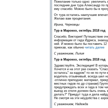
Пожелание только одно: увеличить в
последние дни тура Александр по п
ему спасибо. Можно было бы в прог
От тура остались наилучшие впечат
Желаю вам процветания.
Ирина, Черновцы
Тур в Марокко, октябрь 2018 год
Спасибо, Виктория! Путешествие оче
информации от гида Идриса, знающе
ней. И можно было бы поставить 12 
приехав, как обычно
читать далее
С уважением, Лилия
Тур в Марокко, октябрь 2018 год
Здравствуйте, Экспедиция! В котор
Хочется и на этот раз сказать "Спа
осталось" за кадром"-то не по пути
водитель отзывчивый, всегда шел на
-отлично преподнес материал, прекр
местных гидов по др странам) Груп
предупреждать всех и гида в том чи
выезд из отеля должен быть очень з
делать?" Приедут туда и дела найду
Не смотря на эти неудобства с аэр
С уважением, Надежда