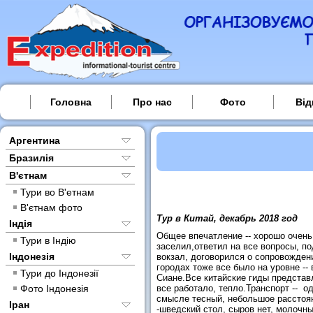
Головна
Про нас
Фото
Від
Аргентина
Бразилія
В'єтнам
Тури во В'етнам
В'єтнам фото
Тур в Китай, декабрь 2018 год
Індія
Общее впечатление -- хорошо очень
Тури в Індію
заселил,ответил на все вопросы, п
Індонезія
вокзал, договорился о сопровожден
городах тоже все было на уровне --
Тури до Індонезії
Сиане.Все китайские гиды представ
Фото Індонезія
все работало, тепло.Транспорт -- о
смысле тесный, небольшое расстоян
Іран
-шведский стол, сыров нет, молочны