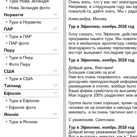
Тури Нова Зеландія
Очень жаль, что у вас нет новогодн
Например, в следующем году мы еде
Нова Зеландія фото
пожалуйста, дайте знать. Мы с рад
Норвегія
Александра, Москва
Тури в Норвегію
Тур в Эфиопию, ноябрь 2018 год
ПАР
Хочу сказать, что Эфиопия, действ
Тури в ПАР
программы нашего тура. Мы пожили 
ПАР фото
юга и необычную архитектуру север
благодарность нашему терпеливому,
Перу
восторг вызывают последние три дн
Тури в Перу
Тур в Эфиопию, ноябрь 2018 год
Фото Перу
Добрый день, Виктория!
США
Большое спасибо за все!
Нам все очень понравилось: насыще
Тури в США
доходчиво преподносящий информац
Таїланд
размещение в отелях, вообще было н
Ваша фирма сработала по высшему 
Ефіопія
Мои подруги 100% разделяют мое мне
Тури в Ефіопію
Группа была тоже хорошая, кроме од
Ефіопія фото
человек не на позитиве и никогда т
миновать, а он очень тактично вел с
Японія
С уважением, Светлана
Тури в Японію
Тур в Эфиопию, ноябрь 2018 год
Добрый вечер уважаемая Виктория!
Вот и выдалась минутка, как в " Бе