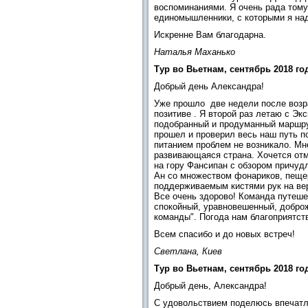
воспоминаниями. Я очень рада тому
единомышленники, с которыми я над
Искренне Вам благодарна.
Наталья Маханько
Тур во Вьетнам, сентябрь 2018 го
Добрый день Александра!
Уже прошло две недели после возра
позитиве . Я второй раз летаю с Э
подобранный и продуманный маршрут
прошел и проверил весь наш путь п
питанием проблем не возникало. М
развивающаяся страна. Хочется отме
на гору Фансипан с обзором причуд
Ан со множеством фонариков, пещер
поддерживаемым кистями рук на вер
Все очень здорово! Команда путеше
спокойный, уравновешенный, добро
команды". Погода нам благоприятст
Всем спасибо и до новых встреч!
Светлана, Киев
Тур во Вьетнам, сентябрь 2018 го
Добрый день, Александра!
С удовольствием поделюсь впечатл