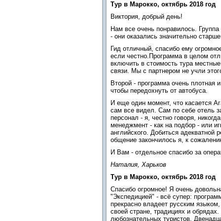
Тур в Марокко, октябрь 2018 год
Виктория, добрый день!
Нам все очень понравилось. Группа
- они оказались значительно старше
Гид отличный, спасибо ему огромное
если честно.Программа в целом отл
включить в стоимость тура местные 
связи. Мы с партнером не учли этог
Второй - программа очень плотная и
чтобы передохнуть от автобуса.
И еще один момент, что касается Аг
сам все видел. Сам по себе отель 
персонал - я, честно говоря, никогд
менеджмент - как на подбор - или и
английского. Добиться адекватной р
общение закончилось я, к сожалени
И Вам - отдельное спасибо за опера
Наталия, Харьков
Тур в Марокко, октябрь 2018 год
Спасибо огромное! Я очень довольн
"Экспедицией" - всё супер: програм
прекрасно владеет русским языком,
своей стране, традициях и обрядах.
любознательных туристов. Двенадца