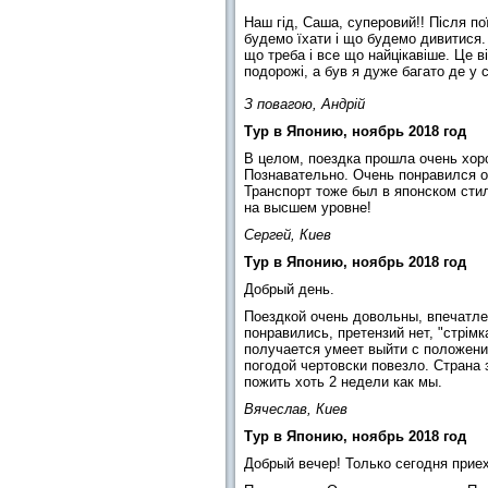
Наш гід, Саша, суперовий!! Після по
будемо їхати і що будемо дивитися.
що треба і все що найцікавіше. Це в
подорожі, а був я дуже багато де у с
З повагою, Андрій
Тур в Японию, ноябрь 2018 год
В целом, поездка прошла очень хор
Познавательно. Очень понравился от
Транспорт тоже был в японском сти
на высшем уровне!
Сергей, Киев
Тур в Японию, ноябрь 2018 год
Добрый день.
Поездкой очень довольны, впечатле
понравились, претензий нет, "стрім
получается умеет выйти с положения
погодой чертовски повезло. Страна 
пожить хоть 2 недели как мы.
Вячеслав, Киев
Тур в Японию, ноябрь 2018 год
Добрый вечер! Только сегодня прие