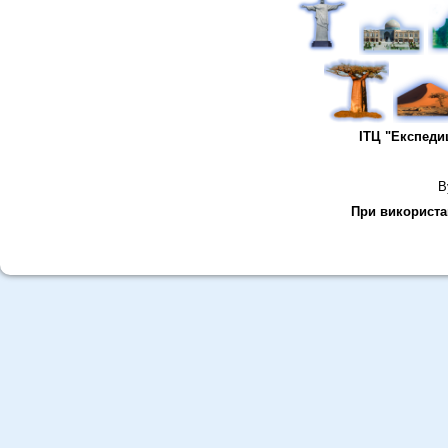
ІТЦ "Експеди
В
При використан