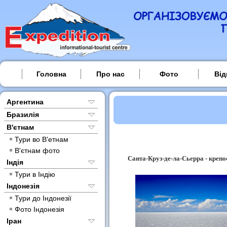
Головна
Про нас
Фото
Від
Аргентина
Бразилія
В'єтнам
Тури во В'етнам
В'єтнам фото
Санта-Круз-де-ла-Сьерра - крепо
Індія
Тури в Індію
Індонезія
Тури до Індонезії
Фото Індонезія
Іран