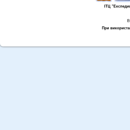
ІТЦ "Експеди
В
При використан