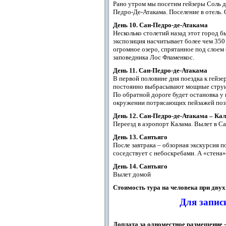
Рано утром мы посетим гейзеры Соль д
Педро-Де-Атакама. Поселение в отель. 
День 10. Сан-Педро-де-Атакама
Несколько столетий назад этот город б
экспозиция насчитывает более чем 350 
огромное озеро, спрятанное под слоем
заповедника Лос Фламенкос.
День 11. Сан-Педро-де-Атакама
В первой половине дня поездка к гейзе
постоянно выбрасывают мощные струи
По обратной дороге будет остановка у
окружении потрясающих пейзажей позв
День 12. Сан-Педро-де-Атакама – Кал
Переезд в аэропорт Калама. Вылет в Са
День 13. Сантьяго
После завтрака – обзорная экскурсия 
соседствует с небоскребами. А «стена
День 14. Сантьяго
Вылет домой
Стоимость тура на человека при дву
Для запис
Доплата за одноместное размещение -