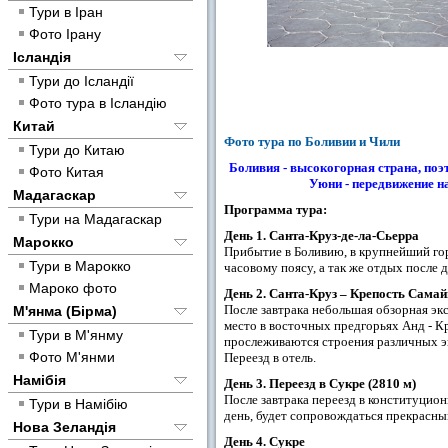
Тури в Іран
Фото Ірану
Ісландія
Тури до Ісландії
Фото тура в Ісландію
Китай
Фото тура по Боливии и Чили
Тури до Китаю
Боливия - высокогорная страна, по
Фото Китая
Уюни - передвижение н
Мадагаскар
Программа тура:
Тури на Мадагаскар
День 1. Санта-Круз-де-ла-Сьерра
Марокко
Прибытие в Боливию, в крупнейший гор
Тури в Марокко
часовому поясу, а так же отдых после 
Мароко фото
День 2. Санта-Круз – Крепость Сама
После завтрака небольшая обзорная экс
М'янма (Бірма)
место в восточных предгорьях Анд - К
Тури в М'янму
прослеживаются строения различных эп
Фото М'янми
Переезд в отель.
Намібія
День 3. Переезд в Сукре (2810 м)
После завтрака переезд в конституцио
Тури в Намібію
день, будет сопровождаться прекрасны
Нова Зеландія
День 4. Сукре