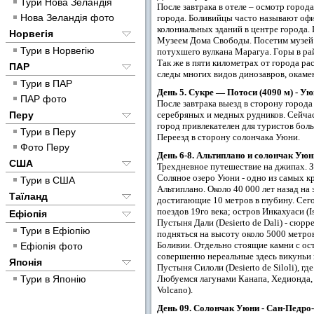
Тури Нова Зеландія
После завтрака в отеле – осмотр город
Нова Зеландія фото
города. Боливийцы часто называют офи
колониальных зданий в центре города.
Норвегія
Музеем Дома Свободы. Посетим музей Л
Тури в Норвегію
потухшего вулкана Марагуа. Горы в ра
Так же в пяти километрах от города р
ПАР
следы многих видов динозавров, окаме
Тури в ПАР
День 5. Сукре — Потоси (4090 м) - У
ПАР фото
После завтрака выезд в сторону города
Перу
серебряных и медных рудников. Сейчас 
город привлекателен для туристов бол
Тури в Перу
Переезд в сторону солончака Уюни.
Фото Перу
День 6-8. Альтиплано и солончак Уюн
США
Трехдневное путешествие на джипах. З
Соляное озеро Уюни - одно из самых к
Тури в США
Альтиплано. Около 40 000 лет назад н
Таїланд
достигающие 10 метров в глубину. Сег
поездов 19го века; остров Инкахуаси (I
Ефіопія
Пустыня Дали (Desierto de Dali) - сюр
Тури в Ефіопію
подняться на высоту около 5000 метров
Боливии. Отдельно стоящие камни с о
Ефіопія фото
совершенно нереальные здесь викуньи 
Японія
Пустыня Силоли (Desierto de Siloli), г
Тури в Японію
Любуемся лагунами Канапа, Хедионда, 
Volcano).
День 09. Солончак Уюни - Сан-Педро-