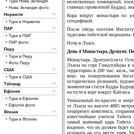
Тури Нова Зеландія
молитвенных помещений, посвя
главных проявлений Будды), зн
Нова Зеландія фото
Норвегія
Кора вокруг монастыря по ул
спецификой.
Тури в Норвегію
ПАР
После обеда посетим Институ
чудесами тибетской медицины.
Тури в ПАР
ПАР фото
Ночь в Лхасе.
Перу
День 4 Монастырь Дрэпунг. Пе
Тури в Перу
Монастырь Дрэпунг(секта Гелу
Фото Перу
Лхасы на горе Гэньупэйцзы в 
США
территорию в 200 тыс. кв.м., 
веке. на пожертвования бога
Тури в США
исторических реликвий, худож
Таїланд
знаменитая статуя Будды Будущ
Ефіопія
на пути к коре вокруг Кайласа.
Тури в Ефіопію
Уникальный по красоте и энер
Ефіопія фото
от Лхасы на высоте 4885 метро
пещерного комплекса, сохрани
Японія
известнейшие учителя Тибета 
Тури в Японію
самый значимый царь Тибета 
видение, что он должен будет н
основать на его месте храм Дж