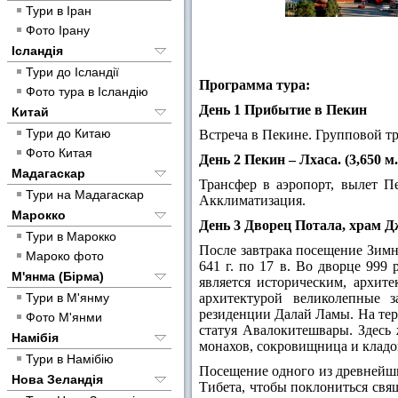
Тури в Іран
Фото Ірану
Ісландія
Тури до Ісландії
Программа тура:
Фото тура в Ісландію
День 1 Прибытие в Пекин
Китай
Тури до Китаю
Встреча в Пекине. Групповой тр
Фото Китая
День 2 Пекин – Лхаса. (3,650 м.
Мадагаскар
Трансфер в аэропорт, вылет П
Тури на Мадагаскар
Акклиматизация.
Марокко
День 3 Дворец Потала, храм Дж
Тури в Марокко
После завтрака посещение Зимн
Мароко фото
641 г. по 17 в. Во дворце 999
М'янма (Бірма)
является историческим, архит
архитектурой великолепные 
Тури в М'янму
резиденции Далай Ламы. На тер
Фото М'янми
статуя Авалокитешвары. Здесь
Намібія
монахов, сокровищница и клад
Тури в Намібію
Посещение одного из древнейши
Нова Зеландія
Тибета, чтобы поклониться свя