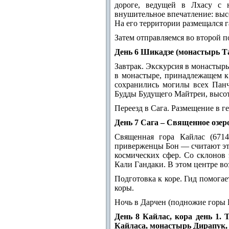
дороге, ведущей в Лхасу с 
внушительное впечатление: высо
На его территории размещался 
Затем отправляемся во второй п
День 6 Шикадзе (монастырь Та
Завтрак. Экскурсия в монастыр
в монастыре, принадлежащем к 
сохранились могилы всех Панч
Будды Будущего Майтреи, высот
Переезд в Сага. Размещение в ге
День 7 Сага – Священное озер
Священная гора Кайлас (671
приверженцы Бон — считают эт
космических сфер. Со склонов 
Кали Гандаки. В этом центре в
Подготовка к коре. Гид помога
коры.
Ночь в Дарчен (подножие горы 
День 8 Кайлас, кора день 1.
Кайласа, монастырь Дирапук, 