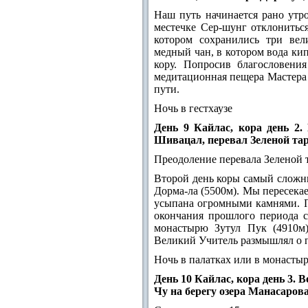
Наш путь начинается рано утро
местечке Сер-шунг отклониться
котором сохранились три вел
медный чан, в котором вода ки
кору. Попросив благословени
медитационная пещера Мастера 
пути.
Ночь в гестхаузе
День 9 Кайлас, кора день 
Шивацал, перевал Зеленой тар
Преодоление перевала Зеленой 
Второй день коры самый сложны
Дорма-ла (5500м). Мы пересека
усыпана огромными камнями. П
окончания прошлого периода с
монастырю Зутул Пук (4910м
Великий Учитель размышлял о п
Ночь в палатках или в монастыр
День 10 Кайлас, кора день 3.
Чу на берегу озера Манасаровар