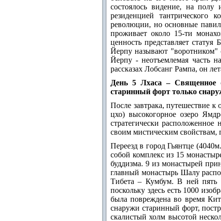
состоялось видение, на полу
резиденцией тантрического к
революции, но основные павил
проживает около 15-ти монахо
ценность представляет статуя
Йерпу называют "воротником" 
Йерпу - неотъемлемая часть н
рассказах Лобсанг Рампа, он ле
День 5 Лхаса – Священное 
старинный форт только снаруж
После завтрака, путешествие к
цхо) высокогорное озеро Ямдр
стратегически расположенное 
своим мистическим свойствам, 
Переезд в город Гьянтце (4040м
собой комплекс из 15 монастыре
буддизма. 9 из монастырей прин
главный монастырь Шалу распол
Тибета – Кумбум. В ней пять 
поскольку здесь есть 1000 изоб
была повреждена во время Кит
снаружи старинный форт, постр
скалистый холм высотой нескол