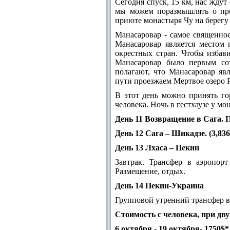
Сегодня спуск, 15 км, нас ждут
мы можем поразмышлять о про
приюте монастыря Чу на берегу
Манасаровар - самое священное
Манасаровар является местом 
окрестных стран. Чтобы избави
Манасаровар было первым со
полагают, что Манасаровар явл
пути проезжаем Мертвое озеро 
В этот день можно принять го
человека. Ночь в гестхаузе у мо
День 11 Возвращение в Сага. П
День 12 Сага – Шикадзе. (3,836
День 13 Лхаса – Пекин
Завтрак. Трансфер в аэропор
Размещение, отдых.
День 14 Пекин-Украина
Групповой утренний трансфер в
Cтоимость с человека, при дв
6 октября - 19 октября- 1750$*