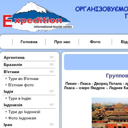
Головна
Про нас
Фото
Від
Аргентина
Бразилія
В'єтнам
Группов
Тури во В'етнам
Пекин - Лхаса - Дворец Потала - 
В'єтнам фото
Лхаса – озеро Ямдрок – Ледник Ка
Індія
Тури в Індію
Індонезія
Тури до Індонезії
Фото Індонезія
Іран