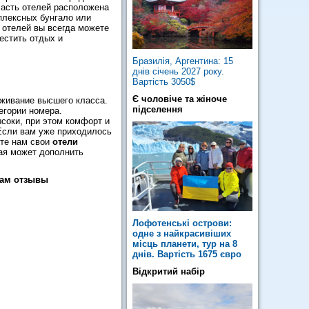
часть отелей расположена
плексных бунгало или
и отелей вы всегда можете
естить отдых и
Бразилія, Аргентина: 15
днів січень 2027 року.
Вартість 3050$
Є чоловіче та жіноче
живание высшего класса.
підселення
егории номера.
ысоки, при этом комфорт и
 Если вам уже приходилось
йте нам свои
отели
ая может дополнить
нам отзывы
Лофотенські острови:
одне з найкрасивіших
місць планети, тур на 8
днів. Вартість 1675 євро
Відкритий набір