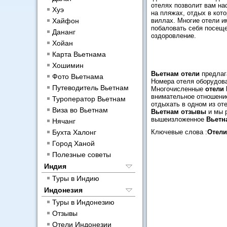
отелях позволит вам на
Хуэ
на пляжах, отдых в кот
Хайфон
виллах. Многие отели 
побаловать себя посещ
Дананг
оздоровление.
Хойан
Карта Вьетнама
Хошимин
Вьетнам отели
предлаг
Фото Вьетнама
Номера отеля оборудова
Путеводитель Вьетнам
Многочисленные
отели
внимательное отношение
Туроператор Вьетнам
отдыхать в одном из от
Виза во Вьетнам
Вьетнам отзывы
и мы р
вышеизложенное
Вьетн
Нячанг
Бухта Халонг
Ключевые слова :
Отели
Город Ханой
Полезные советы
Индия
Туры в Индию
Индонезия
Туры в Индонезию
Отзывы
Отели Индонезии