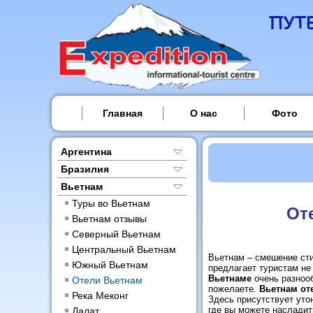
Главная
О нас
Фото
Аргентина
Бразилия
Вьетнам
Туры во Вьетнам
От
Вьетнам отзывы
Северный Вьетнам
Центральный Вьетнам
Вьетнам – смешение стил
Южный Вьетнам
предлагает туристам не
Вьетнаме
очень разнооб
Отели Вьетнам
пожелаете.
Вьетнам от
Река Меконг
Здесь присутствует уто
где вы можете насладит
Далат