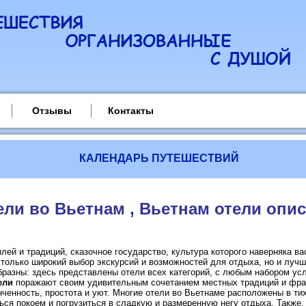
Отзывы
Контакты
КАЛЕНДАРЬ ПУТЕШЕСТВИЙ
ели во Вьетнам , Вьетнам отели опи
ей и традиций, сказочное государство, культура которого наверняка ва
 только широкий выбор экскурсий и возможностей для отдыха, но и луч
разны: здесь представлены отели всех категорий, с любым набором услу
ели
поражают своим удивительным сочетанием местных традиций и фран
нченность, простота и уют. Многие отели во Вьетнаме расположены в тих
ься покоем и погрузиться в сладкую и размеренную негу отдыха. Также,