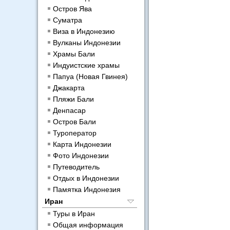
Остров Ява
Суматра
Виза в Индонезию
Вулканы Индонезии
Храмы Бали
Индуистские храмы
Папуа (Новая Гвинея)
Джакарта
Пляжи Бали
Денпасар
Остров Бали
Туроператор
Карта Индонезии
Фото Индонезии
Путеводитель
Отдых в Индонезии
Памятка Индонезия
Иран
Туры в Иран
Общая информация