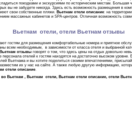
сладиться поездками и экскурсиями по историческим местам. Большая 
орых вы не забудете никогда. Здесь есть возможность размещения в ком
имеют свои собственные пляжи.
Вьетнам отели описание
: на территори
ением массажных кабинетов и SPA-центров. Отличная возможность совм
Вьетнам отели, отели Вьетнам отзывы
ают гостям для размещения комфортабельные номера и приятное обслу
ны всем необходимым, в зависимости от класса отеля и выбранной кат
 Вьетнам отзывы
говорят о том, что здесь цены на отдых довольно нев
 персонала отелей к гостям находятся на достаточно высоком уровне.
елей Вьетнама и вы хотите поделиться своими впечатлениями, присыла
азместим их у нас на сайте. А также любую другую информацию, котор
ам отели описание
.
 во Вьетнам , Вьетнам отели, Вьетнам отели описание, отели Вьет