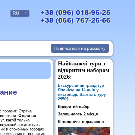
RU
Подписаться на рассылку
Найближчі тури з
відкритим набором
2026:
Екскурсійний гранд-тур
Японією на 14 днів у
сание
листопаді. Вартість туру
2950$
Відкритий набір
с поразит. Страна
Залишилось 2 місця
шие отели.
Отели во
г, какой только
Є чоловіче підселення
цузской архитектуры.
их и спокойных городах,
 проживание в городских