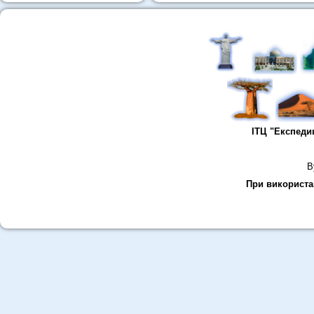
ІТЦ "Експеди
В
При використан