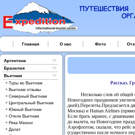
Главная
О нас
Фото
От
Аргентина
Бразилия
Вьетнам
Рассказ. Г
Туры во Вьетнам
Вьетнам отзывы
Несколько слов об общей ор
Северный Вьетнам
Новогодних праздников увеличил
Центральный Вьетнам
дней).
Перелеты.
Предлагается д
Южный Вьетнам
Москва) и Hainan Airlines (пр
Отели Вьетнам
Если брать заранее, c дешевыми
до вылета, на Новогодние праз
Река Меконг
Аэрофлотом, сказали, что рейс в
Далат
(существенно после ночного пер