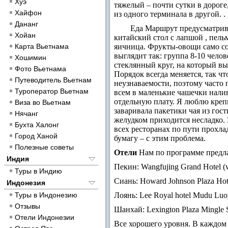
Хуэ
тяжелый – почти сутки в дороге
Хайфон
из одного терминала в другой. .
Дананг
Еда
Маршрут предусматривае
Хойан
китайский стол с лапшой , пель
Карта Вьетнама
яичница. Фрукты-овощи само со
выглядит так: группа 8-10 чело
Хошимин
стеклянный круг, на который вы
Фото Вьетнама
Порядок всегда меняется, так чт
Путеводитель Вьетнам
неузнаваемости, поэтому часто 
Туроператор Вьетнам
всем в маленькие чашечки налив
отдельную плату. Я люблю крепк
Виза во Вьетнам
заваривала пакетики чая из гос
Нячанг
желудком приходится несладко. 
Бухта Халонг
всех ресторанах по пути прохлад
Город Ханой
бумагу – с этим проблема.
Полезные советы
Отели
Нам по программе предл
Индия
Пекин: Wangfujing Grand Hotel (
Туры в Индию
Сиань: Howard Johnson Plaza Hot
Индонезия
Туры в Индонезию
Лоянь: Lee Royal hotel Mudu Lu
Отзывы
Шанхай: Lexington Plaza Mingle 
Отели Индонезии
Все хорошего уровня. В каждом 