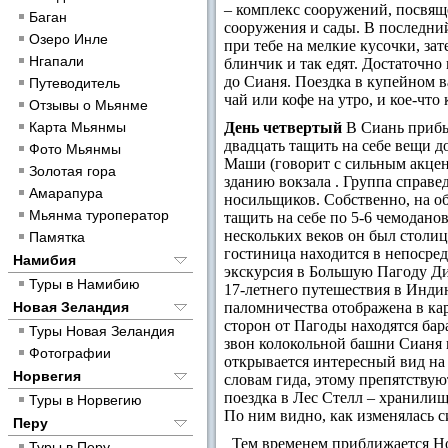
– комплекс сооружений, посвя
Баган
сооружения и сады.
В последний
Озеро Инле
при тебе на мелкие кусочки, за
Нгапали
блинчик и так едят. Достаточно 
до Сианя. Поездка в купейном в
Путеводитель
чай или кофе на утро, и кое-что 
Отзывы о Мьянме
Карта Мьянмы
День четвертый
В Сиань прибы
двадцать тащить на себе вещи до
Фото Мьянмы
Маши (говорит с сильным акцент
Золотая гора
зданию вокзала . Группа справ
Амарапура
носильщиков. Собственно, на о
Мьянма туроператор
тащить на себе по 5-6 чемоданов
нескольких веков он был столи
Памятка
гостиница находится в непосред
Намибия
экскурсия в Большую Пагоду Ди
Туры в Намибию
17-летнего путешествия в Инди
Новая Зеландия
паломничества отображена в ка
сторон от Пагоды находятся ба
Туры Новая Зеландия
звон колокольной башни Сианя 
Фотографии
открывается интересный вид на
Норвегия
словам гида, этому препятствую
поездка в Лес Стелл – хранили
Туры в Норвегию
По ним видно, как изменялась с
Перу
Тем временем приближается Нов
Туры в Перу