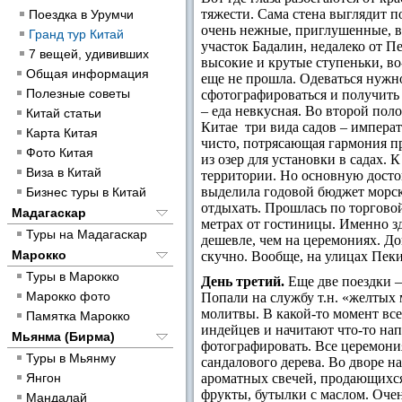
тяжести.
Сама стена выглядит п
Поездка в Урумчи
очень нежные, приглушенные, вс
Гранд тур Китай
участок Бадалин, недалеко от П
7 вещей, удививших
высокие и крутые ступеньки, во
Общая информация
еще не прошла. Одеваться нужн
Полезные советы
сфотографироваться и получить 
– еда невкусная. Во второй пол
Китай статьи
Китае три вида садов – императ
Карта Китая
чисто, потрясающая гармония п
Фото Китая
из озер для установки в садах. 
Виза в Китай
территории. Но основную досто
выделила годовой бюджет морско
Бизнес туры в Китай
отдыхать. Прошлась по торгово
Мадагаскар
метрах от гостиницы. Именно з
Туры на Мадагаскар
дешевле, чем на церемониях. До
Марокко
скучно. Вообще, на улицах Пек
Туры в Марокко
День третий.
Еще две поездки –
Марокко фото
Попали на службу т.н. «желтых
молитвы. В какой-то момент вс
Памятка Марокко
индейцев и начитают что-то нап
Мьянма (Бирма)
фотографировать. Все церемони
Туры в Мьянму
сандалового дерева. Во дворе н
Янгон
ароматных свечей, продающихся
фрукты, бутылки с маслом. Оче
Мандалай