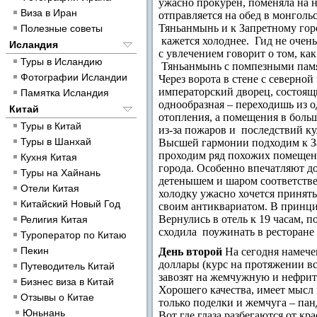
ужасно прокурен, поменяла на н
Виза в Иран
отправляется на обед в монголь
Тяньанмынь и к Запретному горо
Полезные советы
кажется холоднее.
Гид не очень
Исландия
с увлечением говорит о том, ка
Туры в Исландию
Тяньанмынь с помпезными памят
Фотографии Исландии
Через ворота в стене с северно
императорский дворец, состоящи
Памятка Исландия
однообразная – переходишь из о
Китай
отопления, а помещения в больш
Туры в Китай
из-за пожаров и последствий ку
Туры в Шанхай
Высшей гармонии подходим к За
проходим ряд похожих помещен
Кухня Китая
города. Особенно впечатляют до
Туры на Хайнань
детенышем и шаром соответств
Отели Китая
холодку ужасно хочется принят
Китайский Новый Год
своим антиквариатом. В принцип
Вернулись в отель к 19 часам, п
Религия Китая
сходила поужинать в ресторане 
Туроператор по Китаю
Пекин
День второй
На сегодня намече
доллары (курс на протяжении вс
Путеводитель Китай
завозят на жемчужную и нефри
Бизнес виза в Китай
Хорошего качества, имеет мысл 
Отзывы о Китае
только поделки и жемчуга – пан
Юньнань
Вот где глаза разбегаются от кр