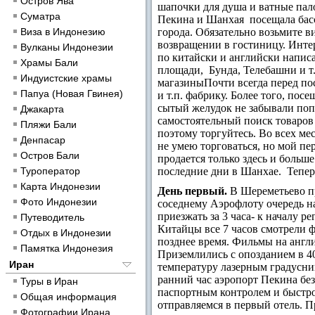
Остров Ява
шапочки для душа и ватные пал
Суматра
Пекина и Шанхая посещала басс
Виза в Индонезию
города. Обязательно возьмите в
возвращении в гостиницу. Интер
Вулканы Индонезии
по китайски и английски напис
Храмы Бали
площади, Бунда, Телебашни и т.
Индуистские храмы
магазины
Почти всегда перед п
Папуа (Новая Гвинея)
и т.п. фабрику. Более того, пос
сытый желудок не забывали поп
Джакарта
самостоятельный поиск товаров 
Пляжи Бали
поэтому торгуйтесь. Во всех мес
Денпасар
не умею торговаться, но мой пер
Остров Бали
продается только здесь и больше
Туроператор
последние дни в Шанхае.
Тепер
Карта Индонезии
День первый
.
В Шереметьево при
Фото Индонезии
соседнему Аэрофлоту очередь на
приезжать за 3 часа- к началу р
Путеводитель
Китайцы все 7 часов смотрели ф
Отдых в Индонезии
позднее время. Фильмы на англи
Памятка Индонезия
Приземлились с опозданием в 40
Иран
температуру лазерным градусни
ранний час аэропорт Пекина без
Туры в Иран
паспортным контролем и быстро
Общая информация
отправляемся в первый отель. П
Фотографии Ирана