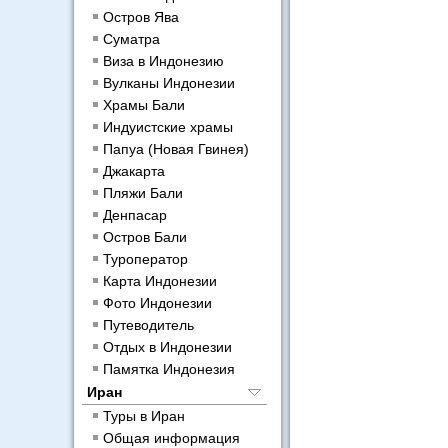
Остров Ява
Суматра
Виза в Индонезию
Вулканы Индонезии
Храмы Бали
Индуистские храмы
Папуа (Новая Гвинея)
Джакарта
Пляжи Бали
Денпасар
Остров Бали
Туроператор
Карта Индонезии
Фото Индонезии
Путеводитель
Отдых в Индонезии
Памятка Индонезия
Иран
Туры в Иран
Общая информация