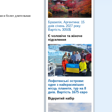
я и более длительная
Бразилія, Аргентина: 15
днів січень 2027 року.
Вартість 3050$
Є чоловіче та жіноче
підселення
Лофотенські острови:
одне з найкрасивіших
місць планети, тур на 8
днів. Вартість 1675 євро
Відкритий набір