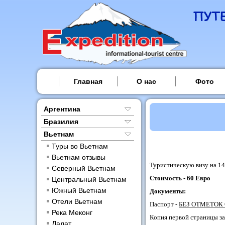
Главная
О нас
Фото
Аргентина
Бразилия
Вьетнам
Туры во Вьетнам
Вьетнам отзывы
Туристическую визу на 1
Северный Вьетнам
Стоимость - 60 Евро
Центральный Вьетнам
Южный Вьетнам
Документы:
Отели Вьетнам
Паспорт -
БЕЗ ОТМЕТОК
Река Меконг
Копия первой страницы з
Далат