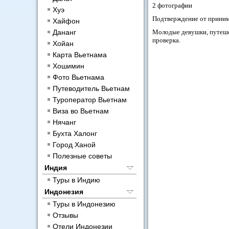
2 фотографии
Хуэ
Подтверждение от прини
Хайфон
Дананг
Молодые девушки, путешев
проверка.
Хойан
Карта Вьетнама
Хошимин
Фото Вьетнама
Путеводитель Вьетнам
Туроператор Вьетнам
Виза во Вьетнам
Нячанг
Бухта Халонг
Город Ханой
Полезные советы
Индия
Туры в Индию
Индонезия
Туры в Индонезию
Отзывы
Отели Индонезии