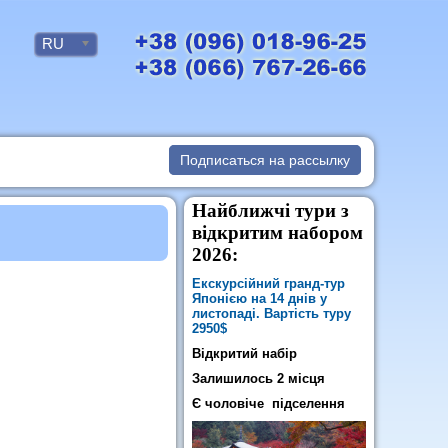
RU
Подписаться на рассылку
Найближчі тури з
відкритим набором
2026:
Екскурсійний гранд-тур
Японією на 14 днів у
листопаді. Вартість туру
2950$
Відкритий набір
Залишилось 2 місця
Є чоловіче підселення