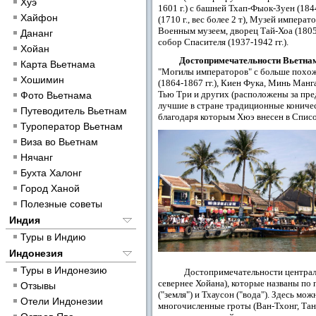
Хуэ
1601 г.) с башней Тхап-Фыок-Зуен (184
Хайфон
(1710 г., вес более 2 т), Музей импера
Военным музеем, дворец Тай-Хоа (1805 
Дананг
собор Спасителя (1937-1942 гг.).
Хойан
Достопримечательности Вьетна
Карта Вьетнама
"Могилы императоров" с больше похож
Хошимин
(1864-1867 гг.), Киен Фука, Минь Манга 
Тью Три и других (расположены за пре
Фото Вьетнама
лучшие в стране традиционные кониче
Путеводитель Вьетнам
благодаря которым Хюэ внесен в Спи
Туроператор Вьетнам
Виза во Вьетнам
Нячанг
Бухта Халонг
Город Ханой
Полезные советы
Индия
Туры в Индию
Индонезия
Туры в Индонезию
Достопримечательности центральног
севернее Хойана), которые названы по 
Отзывы
("земля") и Тхаусон ("вода"). Здесь мо
Отели Индонезии
многочисленные гроты (Ван-Тхонг, Танг