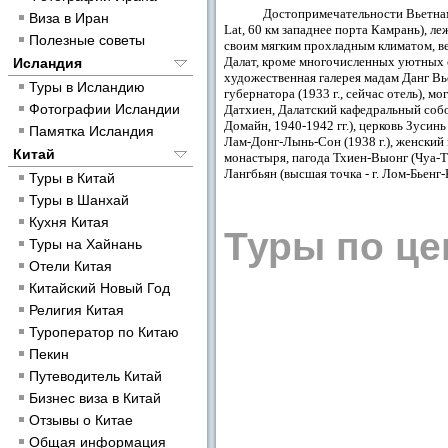
Достопримечательности Вьетна
Виза в Иран
Lat, 60 км западнее порта Камрань), л
Полезные советы
своим мягким прохладным климатом, в
Далат, кроме многочисленных уютных 
Исландия
художественная галерея мадам Данг Вье
Туры в Исландию
губернатора (1933 г., сейчас отель), 
Фотографии Исландии
Датхиен, Далатский кафедральный собор
Домайн, 1940-1942 гг.), церковь Зусин
Памятка Исландия
Лам-Донг-Лынь-Сон (1938 г.), женский
Китай
монастыря, пагода Тхиен-Выонг (Чуа-Та
Лангбьян (высшая точка - г. Лом-Бьенг-
Туры в Китай
Туры в Шанхай
Кухня Китая
Туры по ц
Туры на Хайнань
Отели Китая
Китайский Новый Год
Религия Китая
Туроператор по Китаю
Пекин
Путеводитель Китай
Бизнес виза в Китай
Отзывы о Китае
Общая информация