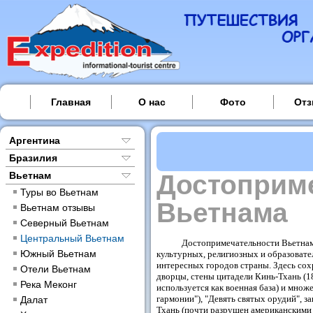
Главная
О нас
Фото
От
Аргентина
Бразилия
Вьетнам
Достоприм
Туры во Вьетнам
Вьетнама
Вьетнам отзывы
Северный Вьетнам
Центральный Вьетнам
Достопримечательности Вьетна
Южный Вьетнам
культурных, религиозных и образовате
интересных городов страны. Здесь
сох
Отели Вьетнам
дворцы, стены цитадели Кинь-Тхань (18
Река Меконг
используется как военная база) и множ
гармонии"), "Девять святых орудий", 
Далат
Тхань (почти разрушен американскими в