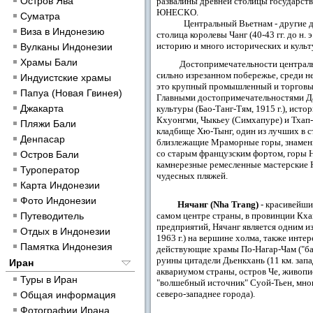
Остров Ява
развалины древней столицы государств
ЮНЕСКО.
Суматра
Центральный Вьетнам - другие древни
Виза в Индонезию
столица королевы Чанг (40-43 гг. до н.
историю и много исторических и культ
Вулканы Индонезии
Храмы Бали
Достопримечательности центральн
сильно изрезанном побережье, среди не
Индуистские храмы
это крупный промышленный и торговый
Папуа (Новая Гвинея)
Главными достопримечательностями Д
Джакарта
культуры (Бао-Танг-Тям, 1915 г.), ист
Кхуонгми, Чыкьеу (Симхапуре) и Тхап-М
Пляжи Бали
кладбище Хю-Тынг, один из лучших в с
Денпасар
близлежащие Мраморные горы, знаменит
со старым французским фортом, горы 
Остров Бали
камнерезные ремесленные мастерские Н
Туроператор
чудесных пляжей.
Карта Индонезии
Фото Индонезии
Нячанг (Nha Trang)
- красивейши
Путеводитель
самом центре страны, в провинции Кх
предприятий, Нячанг является одним из
Отдых в Индонезии
1963 г.) на вершине холма, также инте
Памятка Индонезия
действующие храмы По-Нагар-Чам ("башн
руины цитадели Дьенкхань (11 км. запа
Иран
аквариумом страны, остров Че, живопи
Туры в Иран
"волшебный источник" Суой-Тьен, мног
северо-западнее города).
Общая информация
Фотографии Ирана