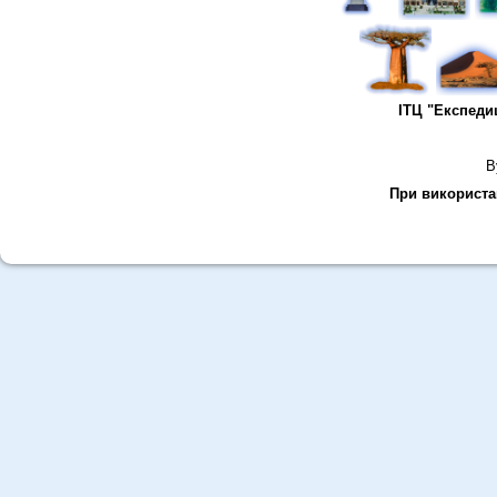
ІТЦ "Експеди
В
При використан