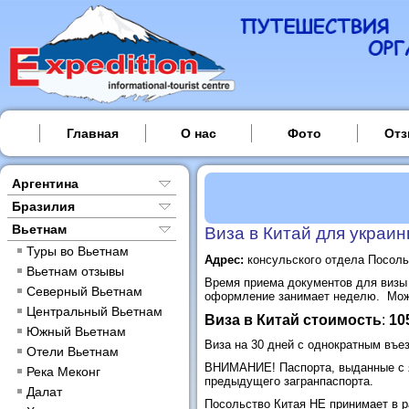
Главная
О нас
Фото
От
Аргентина
Бразилия
Вьетнам
Виза в Китай для украи
Туры во Вьетнам
Адрес:
консульского отдела Посольс
Вьетнам отзывы
Время приема документов для визы в
Северный Вьетнам
оформление занимает неделю. Можн
Центральный Вьетнам
Виза в Китай
стоимость
:
10
Южный Вьетнам
Виза на 30 дней с однократным въе
Отели Вьетнам
ВНИМАНИЕ! Паспорта, выданные с ян
Река Меконг
предыдущего загранпаспорта.
Далат
Посольство Китая НЕ принимает в ра