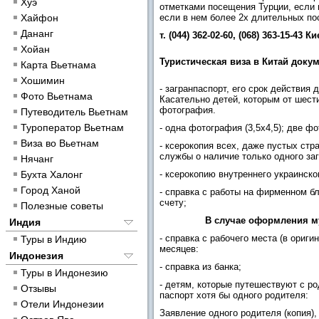
Хуэ
отметками посещения Турции, если п
Хайфон
если в нем более 2х длительных п
Дананг
т. (044) 362-02-60
, (068) 363-15-43 К
Хойан
Туристическая виза в Китай доку
Карта Вьетнама
Хошимин
- загранпаспорт, его срок действи
Фото Вьетнама
Касательно детей, которым от шест
фотография.
Путеводитель Вьетнам
Туроператор Вьетнам
- одна фотография (3,5х4,5); две ф
Виза во Вьетнам
- ксерокопия всех, даже пустых стр
службы о наличие только одного за
Нячанг
Бухта Халонг
- ксерокопию внутреннего украинског
Город Ханой
- справка с работы на фирменном б
счету;
Полезные советы
В случае оформления му
Индия
- справка с рабочего места (в ориг
Туры в Индию
месяцев:
Индонезия
- справка из банка;
Туры в Индонезию
- детям, которые путешествуют с р
Отзывы
паспорт хотя бы одного родителя:
Отели Индонезии
Заявление одного родителя (копия),