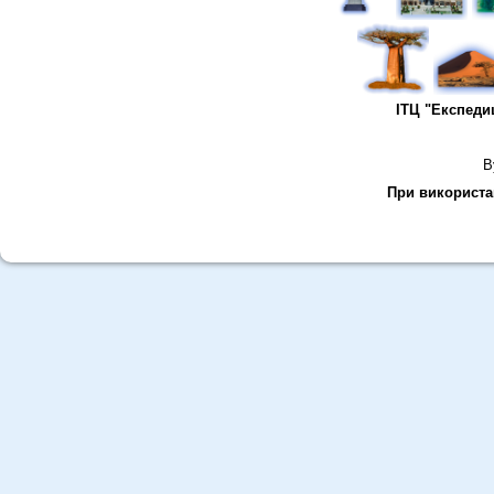
ІТЦ "Експеди
В
При використан