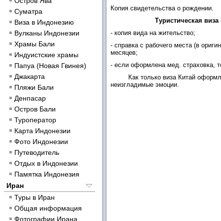
Остров Ява
Копия свидетельства о рождении.
Суматра
Туристическая виза 
Виза в Индонезию
Вулканы Индонезии
- копия вида на жительство;
Храмы Бали
- справка с рабочего места (в ориг
месяцев;
Индуистские храмы
- если оформлена мед. страховка, т
Папуа (Новая Гвинея)
Джакарта
Как только виза Китай оформление
неизгладимые эмоции.
Пляжи Бали
Денпасар
Остров Бали
Туроператор
Карта Индонезии
Фото Индонезии
Путеводитель
Отдых в Индонезии
Памятка Индонезия
Иран
Туры в Иран
Общая информация
Фотографии Ирана