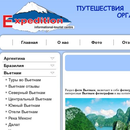
Главная
О нас
Фото
От
Аргентина
Бразилия
Вьетнам
Туры во Вьетнам
Вьетнам отзывы
Раздел
фото Вьетнам
, включает в себе
фотог
Северный Вьетнам
интересные
Вьетнам фотографии
и вы хотит
Центральный Вьетнам
Южный Вьетнам
Отели Вьетнам
Река Меконг
Далат