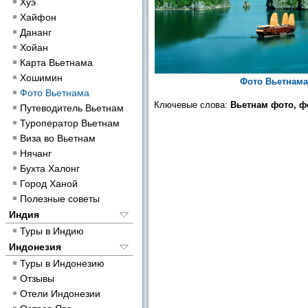
Хуэ
Хайфон
Дананг
Хойан
Карта Вьетнама
Хошимин
Фото Вьетнама
Фото Вьетнама
Ключевые слова:
Вьетнам фото, ф
Путеводитель Вьетнам
Туроператор Вьетнам
Виза во Вьетнам
Нячанг
Бухта Халонг
Город Ханой
Полезные советы
Индия
Туры в Индию
Индонезия
Туры в Индонезию
Отзывы
Отели Индонезии