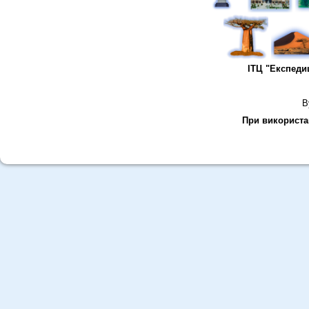
ІТЦ "Експеди
В
При використан