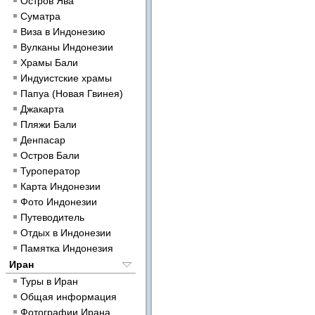
Остров Ява
Суматра
Виза в Индонезию
Вулканы Индонезии
Храмы Бали
Индуистские храмы
Папуа (Новая Гвинея)
Джакарта
Пляжи Бали
Денпасар
Остров Бали
Туроператор
Карта Индонезии
Фото Индонезии
Путеводитель
Отдых в Индонезии
Памятка Индонезия
Иран
Туры в Иран
Общая информация
Фотографии Ирана