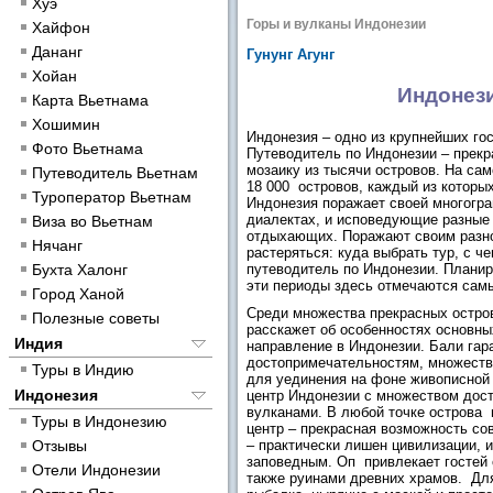
Хуэ
Горы и вулканы Индонезии
Хайфон
Дананг
Гунунг Агунг
Хойан
Индонези
Карта Вьетнама
Хошимин
Индонезия – одно из крупнейших го
Фото Вьетнама
Путеводитель по Индонезии – прекра
мозаику из тысячи островов. На са
Путеводитель Вьетнам
18 000 островов, каждый из которы
Туроператор Вьетнам
Индонезия поражает своей многогра
диалектах, и исповедующие разные
Виза во Вьетнам
отдыхающих. Поражают своим разн
Нячанг
растеряться: куда выбрать тур, с ч
Бухта Халонг
путеводитель по Индонезии. Планир
эти периоды здесь отмечаются сам
Город Ханой
Среди множества прекрасных остров
Полезные советы
расскажет об особенностях основны
Индия
направление в Индонезии. Бали га
достопримечательностям, множество
Туры в Индию
для уединения на фоне живописной 
Индонезия
центр Индонезии с множеством дос
вулканами. В любой точке острова 
Туры в Индонезию
центр – прекрасная возможность со
Отзывы
– практически лишен цивилизации, 
заповедным. Оп привлекает гостей
Отели Индонезии
также руинами древних храмов. Для