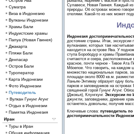
Остров Ява
рыбалка, ныряние с маской и прост
Сулавеси, Новая Гвинея. Каждый из 
Суматра
природы. Об островах можно говори
Виза в Индонезию
отелями. Какой-то из них может под
Вулканы Индонезии
Индо
Храмы Бали
Индуистские храмы
Индонезия достопримечательнос
Папуа (Новая Гвинея)
достояние страны. Итак, экскурсии
вулканами, которых там насчитывае
Джакарта
находится на острове Ява. У подно
Пляжи Бали
ступа Борободур и храмы Прамбана
считаются и озера, расположенные 
Денпасар
красное, почти черное - Тивое Ата 
Остров Бали
Мбоепое. Что говорить, на каждом 
множество национальных парков, за
Туроператор
площади около 8000 кв.м. размести
Карта Индонезии
Ланьяк-Энтимау образует одну бол
Фото Индонезии
парков и заповедников на островах
священной горой Гунунг Агунг. Обя
Путеводитель
(Джокья), Клунгкунг.
Экскурсии по 
Вулкан Гунунг Агунг
джунгли, заповедники, древние храм
останетесь довольны, получив масс
Отдых в Индонезии
Ключевые слова:
путеводитель по
Памятка Индонезия
достопримечательности Индонез
Иран
Туры в Иран
Общая информация