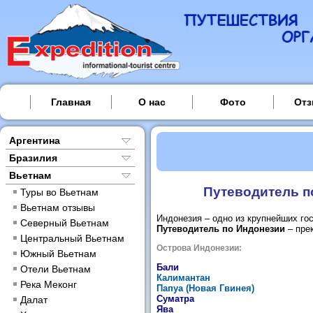
Главная
О нас
Фото
От
Аргентина
Бразилия
Вьетнам
Путеводитель п
Туры во Вьетнам
Вьетнам отзывы
Индонезия – одно из крупнейших го
Северный Вьетнам
Путеводитель по Индонезии
– прек
Центральный Вьетнам
Острова Индонезии:
Южный Вьетнам
Бали
Отели Вьетнам
Калимантан
Река Меконг
Папуа (Новая Гвинея)
Суматра
Далат
Ява