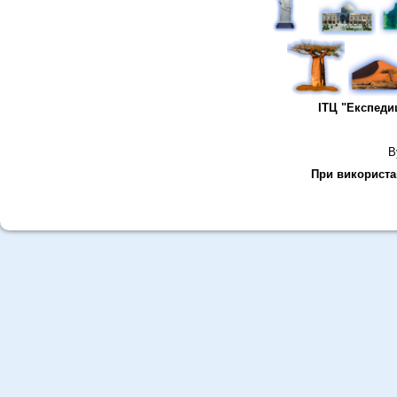
ІТЦ "Експеди
В
При використан