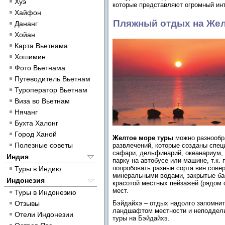
Хуэ
которые представляют огромный инт
Хайфон
Пляжный отдых на Жел
Дананг
Хойан
Карта Вьетнама
Хошимин
Фото Вьетнама
Путеводитель Вьетнам
Туроператор Вьетнам
Виза во Вьетнам
Нячанг
Бухта Халонг
Город Ханой
Желтое море туры
можно разнообр
Полезные советы
развлечений, которые созданы спец
сафари, дельфинарий, океанариум, 
Индия
парку на автобусе или машине, т.к.
попробовать разные сорта вин сове
Туры в Индию
минеральными водами, закрытые бас
Индонезия
красотой местных пейзажей (рядом 
мест.
Туры в Индонезию
Отзывы
Бэйдайхэ – отдых надолго запомни
ландшафтом местности и неподдель
Отели Индонезии
туры на Бэйдайхэ.