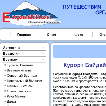
Главная
О нас
Фото
От
Аргентина
Бразилия
Вьетнам
Курорт Бэйдай
Туры во Вьетнам
Вьетнам отзывы
Популярный
курорт Бэйдайхэ
– отд
Северный Вьетнам
части провинции Хэбэй (280 км на в
Центральный Вьетнам
около 70 кв. км и простирается на 1
Южный Вьетнам
Неповторимое по красоте побережье
Желтое море туры
очень популярны
Отели Вьетнам
климат, отличные песчаные пляжи, 
Река Меконг
необыкновенных форм – все это ра
Кроме пляжного отдыха
туры на Бэ
Далат
экскурсий, т.к. здесь множество ис