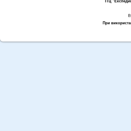
ІТЦ "Експеди
В
При використан