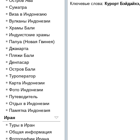
Остров Ява
Ключевые слова:
Курорт Бэйдайхэ
Суматра
Виза в Индонезию
Вулканы Индонезии
Храмы Бали
Индуистские храмы
Папуа (Новая Гвинея)
Джакарта
Пляжи Бали
Денпасар
Остров Бали
Туроператор
Карта Индонезии
Фото Индонезии
Путеводитель
Отдых в Индонезии
Памятка Индонезия
Иран
Туры в Иран
Общая информация
Фотографии Ирана