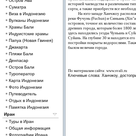
Остров Ява
историей чаеводства и различными тип
Суматра
сорта, а также приобрести все необхо
Виза в Индонезию
На юго-западе
Ханчжоу
расположе
реки Фучунь (Fuchun) и Синьань (Xin"a
Вулканы Индонезии
островов, точное их количество состав
Храмы Бали
древних города, которым более 1800 ле
здесь находились уезды Чуньань и Суй
Индуистские храмы
Суйань. На глубине 30 м находится его
Папуа (Новая Гвинея)
постройки покрыты водорослями. Также
Джакарта
былом величии города.
Пляжи Бали
Денпасар
Остров Бали
По материалам сайта: www.svali.ru
Туроператор
Ключевые слова: Ханчжоу, достопр
Карта Индонезии
Фото Индонезии
Путеводитель
Отдых в Индонезии
Памятка Индонезия
Иран
Туры в Иран
Общая информация
Фотографии Ирана