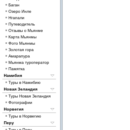
Баган
Озеро Инле
Нгапали
Путеводитель
Отзывы о Мьянме
Карта Мьянмы
Фото Мьянмы
Золотая гора
Амарапура
Мьянма туроператор
Памятка
Намибия
Туры в Намибию
Новая Зеландия
Туры Новая Зеландия
Фотографии
Норвегия
Туры в Норвегию
Перу
Туры в Перу