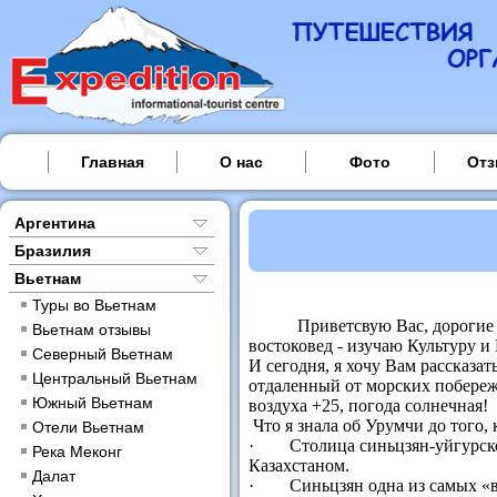
Главная
О нас
Фото
От
Аргентина
Бразилия
Вьетнам
Туры во Вьетнам
Приветсвую Вас, дорогие чит
Вьетнам отзывы
востоковед - изучаю Культуру и
Северный Вьетнам
И сегодня, я хочу Вам рассказа
Центральный Вьетнам
отдаленный от морских побереж
Южный Вьетнам
воздуха +25, погода солнечная!
Что я знала об Урумчи до того, 
Отели Вьетнам
· Столица синьцзян-уйгурског
Река Меконг
Казахстаном.
Далат
· Синьцзян одна из самых «вз