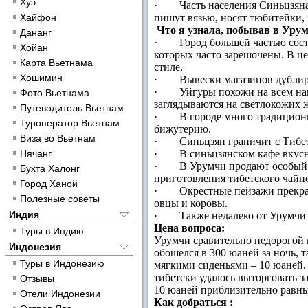
Хуэ
· Часть населения Синьцзяна (
Хайфон
пишут вязью, носят тюбитейки, 
Что я узнала, побывав в Уру
Дананг
· Город большей частью состо
Хойан
которых часто зарешочены. В ц
Карта Вьетнама
стиле.
Хошимин
· Вывески магазинов дублирую
· Уйгуры похожи на всем нам 
Фото Вьетнама
заглядываются на светлокожих 
Путеводитель Вьетнам
· В городе много традиционны
Туроператор Вьетнам
бижутерию.
Виза во Вьетнам
· Синьцзян граничит с Тибето
Нячанг
· В синьцзянском кафе вкусно
· В Урумчи продают особый си
Бухта Халонг
приготовления тибетского чайно
Город Ханой
· Окрестные пейзажи прекрасн
Полезные советы
овцы и коровы.
Индия
· Также недалеко от Урумчи ес
Цена вопроса:
Туры в Индию
Урумчи сравительно недорогой 
Индонезия
обошелся в 300 юаней за ночь, 
Туры в Индонезию
мягкими сиденьями – 10 юаней. 
тибетски удалось выторговать за
Отзывы
10 юаней приблизительно равны
Отели Индонезии
Как добраться :