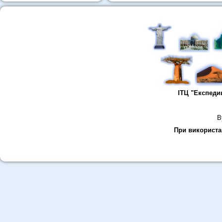
ІТЦ "Експеди
В
При використан