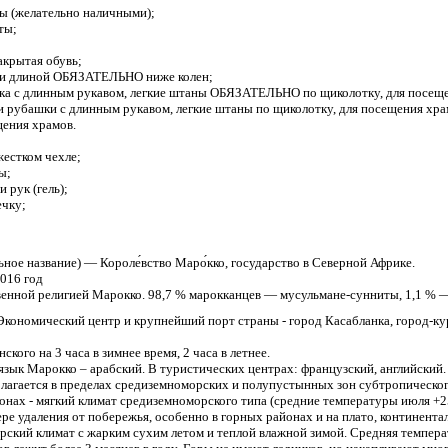
ды (желательно наличными);
ты;
закрытая обувь;
жи длиной ОБЯЗАТЕЛЬНО ниже колен;
шка с длинным рукавом, легкие штаны ОБЯЗАТЕЛЬНО по щиколотку, для посещ
и рубашки с длинным рукавом, легкие штаны по щиколотку, для посещения хра
щения храмов.
жестком чехле;
ы;
 рук (гель);
ечку;
ьное название) — Короле́вство Маро́кко, государство в Северной Африке.
2016 год
венной религией Марокко. 98,7 % марокканцев — мусульмане-сунниты, 1,1 % —
. Экономический центр и крупнейший порт страны - город Касабланка, город-ку
нского на 3 часа в зимнее время, 2 часа в летнее.
язык Марокко – арабский. В туристических центрах: французский, английский.
олагается в пределах средиземноморских и полупустынных зон субтропическог
нах - мягкий климат средиземноморского типа (средние температуры июля +25 
ере удаления от побережья, особенно в горных районах и на плато, континента
рский климат с жарким сухим летом и теплой влажной зимой. Средняя температ