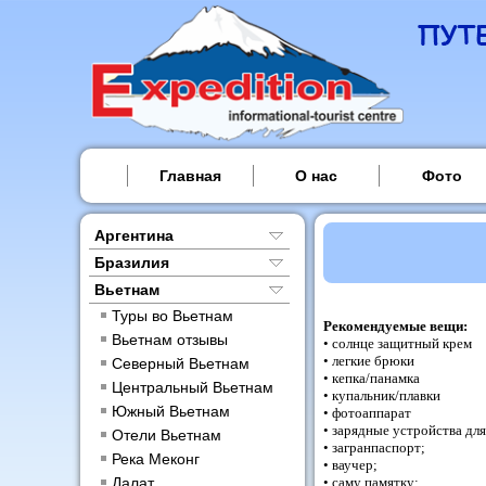
Главная
О нас
Фото
Аргентина
Бразилия
Вьетнам
Туры во Вьетнам
Рекомендуемые вещи:
Вьетнам отзывы
• солнце защитный крем
• легкие брюки
Северный Вьетнам
• кепка/панамка
Центральный Вьетнам
• купальник/плавки
Южный Вьетнам
• фотоаппарат
• зарядные устройства дл
Отели Вьетнам
• загранпаспорт;
Река Меконг
• ваучер;
Далат
• саму памятку;