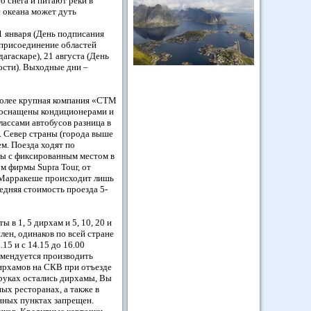
о снега и питают реки в
с океана может дуть
11 января (День подписания
/ присоединение областей
гаскаре), 21 августа (День
ости). Выходные дни –
более крупная компания «CTM
ы оснащены кондиционерами и
лассами автобусов разница в
. Север страны (города выше
м. Поезда ходят по
еты с фиксированным местом в
м фирмы Supra Tour, от
 в Марракеше происходит лишь
едняя стоимость проезда 5-
 в 1, 5 дирхам и 5, 10, 20 и
лен, одинаков по всей стране
15 и с 14.15 до 16.00
комендуется производить
дирхамов на СКВ при отъезде
 руках остались дирхамы, Вы
ых ресторанах, а также в
нных пунктах запрещен.