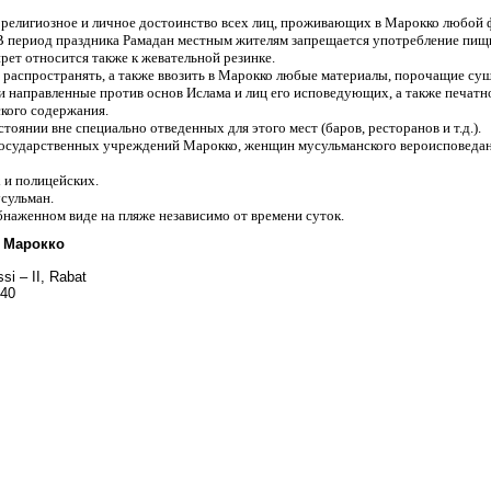
 религиозное и личное достоинство всех лиц, проживающих в Марокко любой 
. В период праздника Рамадан местным жителям запрещается употребление пищи,
рет относится также к жевательной резинке.
, распространять, а также ввозить в Марокко любые материалы, порочащие су
и направленные против основ Ислама и лиц его исповедующих, а также печатное
кого содержания.
стоянии вне специально отведенных для этого мест (баров, ресторанов и т.д.).
государственных учреждений Марокко, женщин мусульманского вероисповедан
 и полицейских.
усульман.
бнаженном виде на пляже независимо от времени суток.
 Марокко
si – II, Rabat
-40