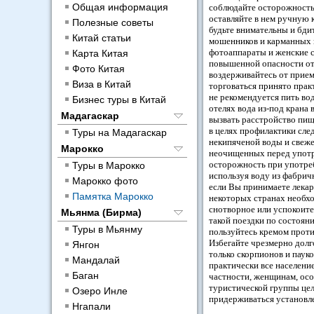
Общая информация
соблюдайте осторожность и
оставляйте в нем ручную 
Полезные советы
будьте внимательны и бди
Китай статьи
мошенников и карманных 
фотоаппараты и женские с
Карта Китая
повышенной опасности от
Фото Китая
воздерживайтесь от прием
Виза в Китай
торговаться принято прак
не рекомендуется пить во
Бизнес туры в Китай
отелях вода из-под крана
Мадагаскар
вызвать расстройство пищ
в целях профилактики сле
Туры на Мадагаскар
некипяченой воды и свеже
Марокко
неочищенных перед употре
осторожность при употре
Туры в Марокко
используя воду из фабри
Марокко фото
если Вы принимаете лекарс
Памятка Марокко
некоторых странах необхо
снотворное или успокоите
Мьянма (Бирма)
такой поездки по состоян
Туры в Мьянму
пользуйтесь кремом проти
Избегайте чрезмерно долг
Янгон
только скорпионов и паук
Мандалай
практически все населени
Баган
частности, женщинам, осо
туристической группы цел
Озеро Инле
придерживаться установле
Нгапали