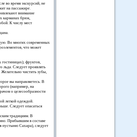
ле во время экскурсий, не
жит на пассажире.
привлекают внимание
х карманах брюк,
обой. К числу мест
адана.
нную. Во многих современных
кроэлементов, что может
 гостиницах); фруктов,
 льда. Следует проявлять
 Желательно чистить зубы,
торое вы направляетесь. В
орого (например, на
врачом о целесообразности
ой легкой одеждой.
ньше. Следует опасаться
мским традициям. В
омно. Прибывшим в составе
в пустыню Сахара), следует