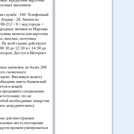
анков. Кредитные карточки
крупных магазинов.
ая служба - 160. Телефонный
 Агадир - 28. Звонок из
00-212 + 6 + код города +
народных звонков из Марокко
о нужны монеты или карточка
ах, киосках, почтовых
ф. По всей стране действуют
8:30 до 12:30 и с 14:30 до
раторов. Доступ в Интернет
ных напитков, не более 200
ного съемочного
рещено. Ввозимую валюту
обходимо иметь банковский
етов и вещей,
я предъявить специальные
ототехнику это не
 собой необходимые лекарства
ть затруднительно).
рые для иностранцев
агаемые места посещения.
ндуем проконсультироваться