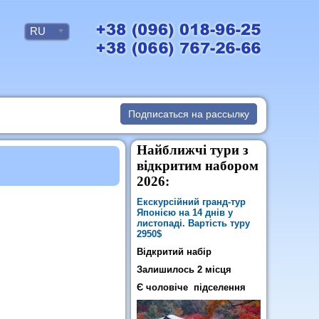
RU
Подписаться на рассылку
Найближчі тури з
відкритим набором
2026:
Екскурсійний гранд-тур
Японією на 14 днів у
листопаді. Вартість туру
2950$
Відкритий набір
Залишилось 2 місця
Є чоловіче підселення