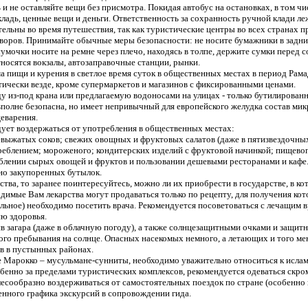
 не оставляйте вещи без присмотра. Покидая автобус на остановках, в том чис
кладь, ценные вещи и деньги. Ответственность за сохранность ручной клади ле
тельны во время путешествия, так как туристические центры во всех странах 
воров. Принимайте обычные меры безопасности: не носите бумажники в задни
умочки носите на ремне через плечо, находясь в толпе, держите сумки перед с
носятся вокзалы, автозаправочные станции, рынки.
а пищи и курения в светлое время суток в общественных местах в период Рам
тически везде, кроме супермаркетов и магазинов с фиксированными ценами.
ду из-под крана или предлагаемую водоносами на улицах - только бутилирова
 вполне безопасна, но имеет непривычный для европейского желудка состав ми
еварения.
дует воздержаться от употребления в общественных местах:
выжатых соков; свежих овощных и фруктовых салатов (даже в пятизвездочных
блением; мороженого; кондитерских изделий с фруктовой начинкой; пищевого
блении сырых овощей и фруктов и пользовании дешевыми ресторанами и кафе.
чно закупоренных бутылок.
тва, то заранее поинтересуйтесь, можно ли их приобрести в государстве, в ко
димые Вам лекарства могут продаваться только по рецепту, для получения кот
льное) необходимо посетить врача. Рекомендуется посоветоваться с лечащим 
ию здоровья.
в загара (даже в облачную погоду), а также солнцезащитными очками и защитн
ого пребывания на солнце. Опасных насекомых немного, а летающих и того ме
ов в пустынных районах.
е Марокко – мусульмане-сунниты, необходимо уважительно относиться к исла
бенно за пределами туристических комплексов, рекомендуется одеваться скр
есообразно воздерживаться от самостоятельных поездок по стране (особенно 
нного графика экскурсий в сопровождении гида.