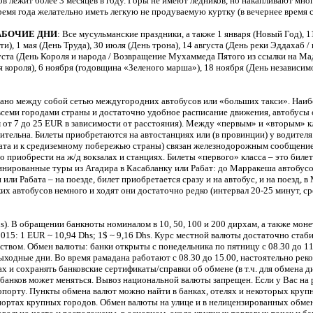
в лежит более 3 месяцев в году. Горы не имеют ледников, но накапливают мног
ремя года желательно иметь легкую не продуваемую куртку (в вечернее время 
АБОЧИЕ ДНИ
: Все мусульманские праздники, а также 1 января (Новый Год), 
), 1 мая (День Труда), 30 июля (День трона), 14 августа (День реки Эддахаб 
уста (День Короля и народа / Возвращение Мухаммеда Пятого из ссылки на Мада
 короля), 6 ноября (годовщина «Зеленого марша»), 18 ноября (День независим
зано между собой сетью междугородних автобусов или «больших такси». Наи
всеми городами страны и достаточно удобное расписание движения, автобус
м от 7 до 25 EUR в зависимости от расстояния). Между «первым» и «вторым» к
ительна. Билеты приобретаются на автостанциях или (в провинции) у водителя
ата и к средиземному побережью страны) связан железнодорожным сообщение
 приобрести на ж/д вокзалах и станциях. Билеты «первого» класса – это бил
нированные туры из Агадира в Касабланку или Рабат: до Марракеша автобусо
ли Рабата – на поезде, билет приобретается сразу и на автобус, и на поезд,
их автобусов немного и ходят они достаточно редко (интервал 20-25 минут, ср
. В обращении банкноты номиналом в 10, 50, 100 и 200 дирхам, а также монеты
2015: 1 EUR ~ 10,94 Dhs; 1$ ~ 9,16 Dhs. Курс местной валюты достаточно стаби
ством. Обмен валюты: банки открыты с понедельника по пятницу с 08.30 до 11.
выходные дни. Во время рамадана работают с 08.30 до 15.00, настоятельно ре
ах и сохранять банковские сертификаты/справки об обмене (в т.ч. для обмена 
 банков может меняться. Вывоз национальной валюты запрещен. Если у Вас на
опорту. Пункты обмена валют можно найти в банках, отелях и некоторых крупн
портах крупных городов. Обмен валюты на улице и в нелицензированных обме