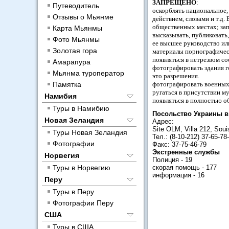
ЗАПРЕЩЕНО
:
Путеводитель
оскорблять национальное,
Отзывы о Мьянме
действием, словами и т.д
общественных местах; зап
Карта Мьянмы
высказывать, публиковать
Фото Мьянмы
ее высшее руководство ил
Золотая гора
материалы порнографичес
появляться в нетрезвом со
Амарапура
фотографировать здания 
Мьянма туроператор
это разрешения.
Памятка
фотографировать военных
ругаться в присутствии м
Намибия
появляться в полностью о
Туры в Намибию
Посольство Украины в
Новая Зеландия
Адрес:
Site OLM, Villa 212, Souis
Туры Новая Зеландия
Тел.: (8-10-212) 37-65-78
Фотографии
Факс: 37-75-46-79
Экстренные службы
Норвегия
Полиция - 19
Туры в Норвегию
скорая помощь - 177
информация - 16
Перу
Туры в Перу
Фотографии Перу
США
Туры в США