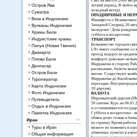
Снег на высоте 2000 метро
Остров Ява
летний период. В любое в
холодный ветер).
Суматра
ПРАЗДНИЧНЫЕ И НЕР
Виза в Индонезию
Манифеста о Независимости
Западной Сахары), 20 авг
Вулканы Индонезии
молодежи / День рождения
Храмы Бали
суббота и воскресенье.
Индуистские храмы
ТРАНСПОРТ
:
Большинство городов свя
Папуа (Новая Гвинея)
LN» имеет сообщение со 
Джакарта
проезд недорог (в средне
Пляжи Бали
комфорте довольно незнач
Марракеша в сторону Раб
Денпасар
расписанию, билеты можно
Остров Бали
вагоне. Существуют комби
Марракеша до Касабланки и
Туроператор
пересадка. Внутригородск
Карта Индонезии
10 дирхам).
Фото Индонезии
ВАЛЮТА
:
Марокканский дирхам (Dhs)
Путеводитель
50 сантим. Курс на 06.01.
Отдых в Индонезии
и устанавливается государ
Памятка Индонезия
Суббота и воскресенье - 
обмен денег только в банк
Иран
из страны). Время работы
Туры в Иран
можете их поменять в аэр
обменных пунктах в аэро
Общая информация