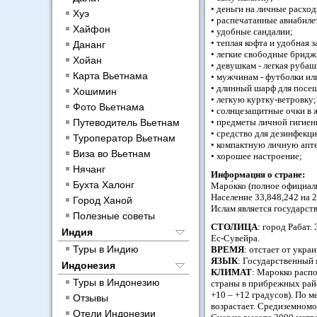
• деньги на личные расхо
Хуэ
• распечатанные авиабиле
Хайфон
• удобные сандалии;
• теплая кофта и удобная 
Дананг
• легкие свободные брид
Хойан
• девушкам - легкая руба
Карта Вьетнама
• мужчинам - футболки ил
• длинный шарф для посе
Хошимин
• легкую куртку-ветровку;
Фото Вьетнама
• солнцезащитные очки в 
Путеводитель Вьетнам
• предметы личной гигиен
• средство для дезинфекции
Туроператор Вьетнам
• компактную личную апт
Виза во Вьетнам
• хорошее настроение;
Нячанг
Информация о стране:
Бухта Халонг
Маро́кко (полное официал
Население 33,848,242 на 
Город Ханой
Ислам является государст
Полезные советы
СТОЛИЦА
: город Рабат
Индия
Ес-Сувейра.
Туры в Индию
ВРЕМЯ
: отстает от украи
ЯЗЫК
: Государственный 
Индонезия
КЛИМАТ
: Марокко расп
Туры в Индонезию
страны в прибрежных райо
+10 – +12 градусов). По м
Отзывы
возрастает. Средиземномо
Отели Индонезии