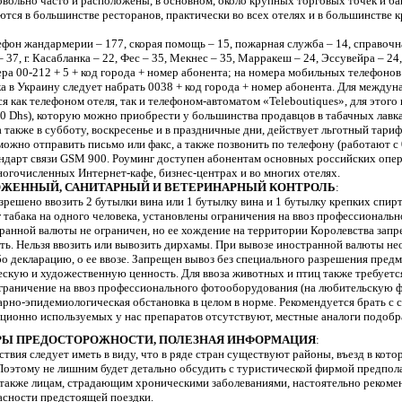
вольно часто и расположены, в основном, около крупных торговых точек и б
аются в большинстве ресторанов, практически во всех отелях и в большинстве 
лефон жандармерии – 177, скорая помощь – 15, пожарная служба – 14, справочн
 – 37, г. Касабланка – 22, Фес – 35, Мекнес – 35, Марракеш – 24, Эссувейра – 24,
а 00-212 + 5 + код города + номер абонента; на номера мобильных телефонов 
ка в Украину следует набрать 0038 + код города + номер абонента. Для между
я как телефоном отеля, так и телефоном-автоматом «Teleboutiques», для этог
100 Dhs), которую можно приобрести у большинства продавцов в табачных лавк
а также в субботу, воскресенье и в праздничные дни, действует льготный тари
ожно отправить письмо или факс, а также позвонить по телефону (работают с 0
тандарт связи GSM 900. Роуминг доступен абонентам основных российских опе
ногочисленных Интернет-кафе, бизнес-центрах и во многих отелях.
ОЖЕННЫЙ, САНИТАРНЫЙ И ВЕТЕРИНАРНЫЙ КОНТРОЛЬ
:
решено ввозить 2 бутылки вина или 1 бутылку вина и 1 бутылку крепких спирт
 г табака на одного человека, установлены ограничения на ввоз профессиональ
ранной валюты не ограничен, но ее хождение на территории Королевства зап
ть. Нельзя ввозить или вывозить дирхамы. При вывозе иностранной валюты не
бо декларацию, о ее ввозе. Запрещен вывоз без специального разрешения предм
скую и художественную ценность. Для ввоза животных и птиц также требуетс
граничение на ввоз профессионального фотооборудования (на любительскую ф
арно-эпидемиологическая обстановка в целом в норме. Рекомендуется брать с
ционно используемых у нас препаратов отсутствуют, местные аналоги подобра
Ы ПРЕДОСТОРОЖНОСТИ, ПОЛЕЗНАЯ ИНФОРМАЦИЯ
:
твия следует иметь в виду, что в ряде стран существуют районы, въезд в кото
Поэтому не лишним будет детально обсудить с туристической фирмой предпол
также лицам, страдающим хроническими заболеваниями, настоятельно рекоме
асности предстоящей поездки.