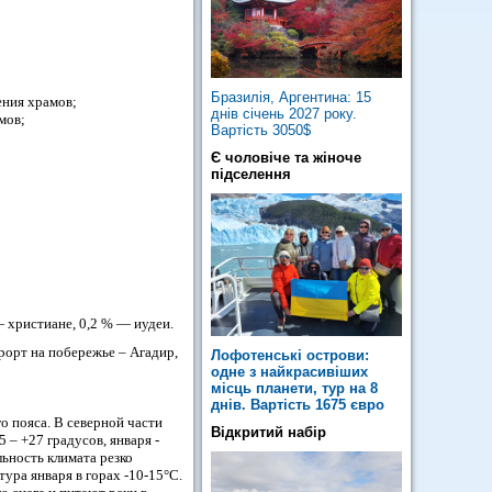
Бразилія, Аргентина: 15
ения храмов;
днів січень 2027 року.
мов;
Вартість 3050$
Є чоловіче та жіноче
підселення
 христиане, 0,2 % — иудеи.
рорт на побережье – Агадир,
Лофотенські острови:
одне з найкрасивіших
місць планети, тур на 8
днів. Вартість 1675 євро
о пояса. В северной части
Відкритий набір
– +27 градусов, января -
льность климата резко
ура января в горах -10-15°С.