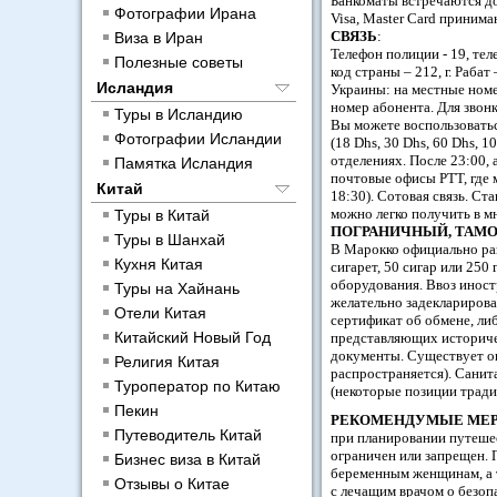
Банкоматы встречаются до
Фотографии Ирана
Visa, Master Card приним
СВЯЗЬ
:
Виза в Иран
Телефон полиции - 19, те
Полезные советы
код страны – 212, г. Рабат
Исландия
Украины: на местные номер
номер абонента. Для звон
Туры в Исландию
Вы можете воспользоватьс
Фотографии Исландии
(18 Dhs, 30 Dhs, 60 Dhs, 
отделениях. После 23:00, 
Памятка Исландия
почтовые офисы PTT, где м
Китай
18:30). Сотовая связь. С
можно легко получить в м
Туры в Китай
ПОГРАНИЧНЫЙ, ТАМ
Туры в Шанхай
В Марокко официально раз
Кухня Китая
сигарет, 50 сигар или 250
оборудования. Ввоз иност
Туры на Хайнань
желательно задекларирова
Отели Китая
сертификат об обмене, ли
Китайский Новый Год
представляющих историче
документы. Существует о
Религия Китая
распространяется). Санит
Туроператор по Китаю
(некоторые позиции тради
Пекин
РЕКОМЕНДУМЫЕ МЕР
Путеводитель Китай
при планировании путешес
ограничен или запрещен. 
Бизнес виза в Китай
беременным женщинам, а 
Отзывы о Китае
с лечащим врачом о безоп