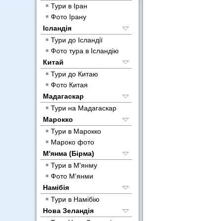
Тури в Іран
Фото Ірану
Ісландія
Тури до Ісландії
Фото тура в Ісландію
Китай
Тури до Китаю
Фото Китая
Мадагаскар
Тури на Мадагаскар
Марокко
Тури в Марокко
Мароко фото
М'янма (Бірма)
Тури в М'янму
Фото М'янми
Намібія
Тури в Намібію
Нова Зеландія