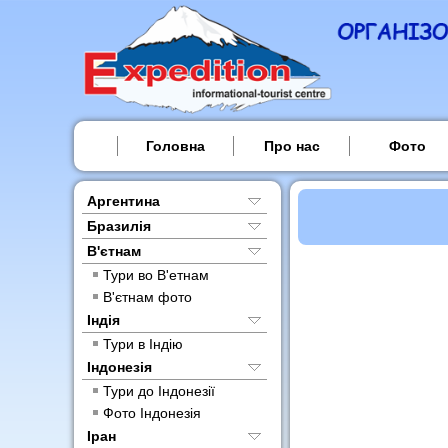
Головна
Про нас
Фото
Аргентина
Бразилія
В'єтнам
Тури во В'етнам
В'єтнам фото
Індія
Тури в Індію
Індонезія
Тури до Індонезії
Фото Індонезія
Іран