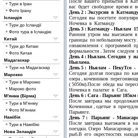
После вашего прибытия в Кат
Тури в Іран
вас будет свободное время и 
Фото Ірану
День 2 : Эксурсия в Катманд
Ісландія
Сегодня вы посетите популярн
Ночевка в Катманду
Тури до Ісландії
День 3 : Катманду - Ньялам 15
Фото тура в Ісландію
Ранним утром мы выезжаем в 
Китай
границы по небольшому мосту
ознакомления с программой пр
Тури до Китаю
формальности . Затем следуем 
Фото Китая
День 4 : Ньялам
. Сегодня у 
Мадагаскар
Ньялама.
Тури на Мадагаскар
День 5 : Ньялам - ПекуТсо - 
Сегодня долгая поездка по к
Марокко
озера , кочевников перегоняю
Тури в Марокко
( 5050м).После обеда вы перес
Мароко фото
Ночевка в палатке в Сага.
День 6 : Сага - Парьянг 185км 
М'янма (Бірма)
После завтрака мы продолжаем
Тури в М'янму
Кочевники , одетые в причуд
Фото М'янми
Парьянге.
Намібія
День 7 : Парьянг - Манасар
После завтрака выезжаем в на
Тури в Намібію
поездки. Озеро Манасаровар ,
Нова Зеландія
рыб.В его окрестностях наход