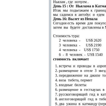
Ньялам , где ночуем .
День 15 : От Ньялама в Катма
Итак мы подьезжаем к границ
мы садимся в автобус и едем 
День 16: Вылет из Непала
Сегодня есть время для покуп
затем вы будете доставлены в 
Стоимость тура:
2 человека - US$ 2620
3 человека - US$ 2190
4 человека - US$ 1750
6 - 8 человек - US$ 1540
стоимость включает
встреча и проводы в аэро
размещение в отеле 3 звез
передвижение на джипе то
виза тибета, пермит
входные билеты
размещение в гестхаузах в
русскоговорящий гид в ка
англоговорящий гид в тиб
два ужина в катманду (пер