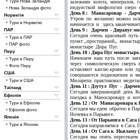
Тури Нова Зеландія
залежами золота, минералов, 
индуисткой мифологии озеро с
Нова Зеландія фото
День 8 : Манасаровар - Дар
Норвегія
Утром по желанию можно иску
Тури в Норвегію
начинается и здесь заканчива
ПАР
День 9 : Дарчен - Дирапуг м
Сегодня очень красивый путь 
Тури в ПАР
пункт ,,простираний,, монаст
ПАР фото
монастырe Дира Пуг.
Перу
День 10 : Дира Пуг монастырь -
Начинаем наш путь после зав
Тури в Перу
через символическую смерть 
Фото Перу
оставляют каплю крови или пр
США
совершаются подношения и мед
Тури в США
Миларепа практиковал медита
День 11 : Дзутул Пуг - Дарч
Таїланд
Сегодня завершающий день Кор
Ефіопія
поездка к Маносаровару и ноч
Тури в Ефіопію
День 12 : От Манасаровара к 
Сегодня мы едем обратно в Парь
Ефіопія фото
Ночевка в Парьянге.
Японія
День 13 : От Парьянга в Сага (
Тури в Японію
Сегодня направляемся в Сага. 
День 14 : От Сага к Ньяламу (3
Сегодня мы опять пересекаем