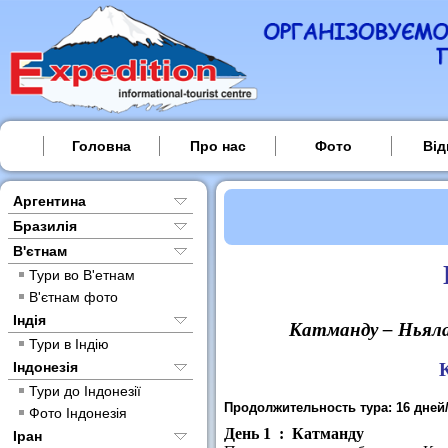
Головна
Про нас
Фото
Від
Аргентина
Бразилія
В'єтнам
Тури во В'етнам
В'єтнам фото
Індія
Катманду – Ньяла
Тури в Індію
Індонезія
Тури до Індонезії
Продолжительность тура: 16 дней
Фото Індонезія
День 1 : Катманду
Іран