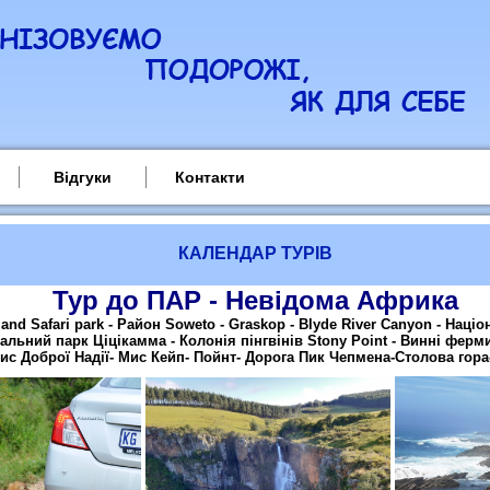
Відгуки
Контакти
КАЛЕНДАР ТУРІВ
Тур до ПАР - Невідома Африк
а
and Safari park - Район Soweto - Graskop - Blyde River Canyon - Наці
нальний парк Ціцікамма - Колонія пінгвінів Stony Point - Винні фер
Мис Доброї Надії- Мис Кейп- Пойнт- Дорога Пик Чепмена-Столова гор