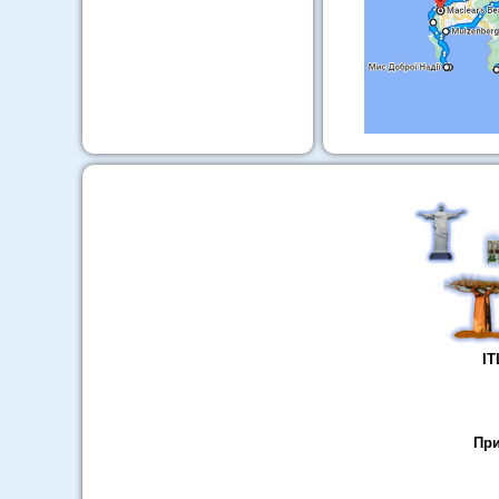
ІТ
При