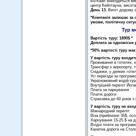
Бо-Каап знаходиться вищ
центр Кейптауна, висота
День 13.
Виліт додому аб
*Компанія залишає за 
умови, політичну ситуа
Тур м
Вартість туру: 1890$ *
Доплата за одномісне 
*50% вартості туру має
У вартість туру входит
Проживання в готелях, к
Трансфер з аеропорту, 
Сніданки, у деяких готе
Усі переїзди за програм
Україномовний водій-тур
Внутрішній переліт Йог
Плата за паркування
Платні дороги
Страховка до 60 років з
У вартість туру не вхо
Міжнародний переліт
Віза (приблизно 35$, осо
Харчування 15-25 $ на 
Вхідні плати за програм
Канатна дорога на Стол