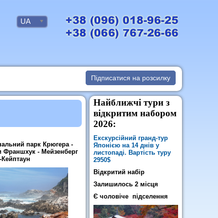
UA
Підписатися на розсилку
Найближчі тури з
відкритим набором
2026:
Екскурсійний гранд-тур
ональний парк Крюгера -
Японією на 14 днів у
ми Франшхук - Мейзенберг
листопаді. Вартість туру
а-Кейптаун
2950$
Відкритий набір
Залишилось 2 місця
Є чоловіче підселення