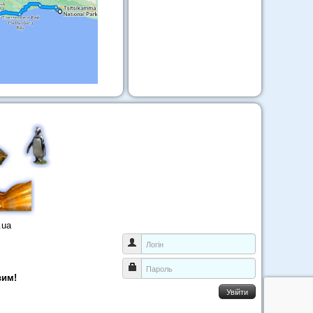
.ua
Логін
Пароль
вим!
Увійти