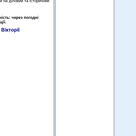
и на діловий та історичний
ість: через погодні
ції.
Вікторії