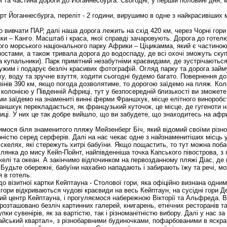
 та частина дороги до Йоганнесбурга. Сьогодні, у першій половині дня,
т Йоганнесбурга, переліт - 2 години, вирушимо в одне з найкрасивіших мі
вивчати ПАР, далі наша дорога лежить на схід 420 км, через Чорні гори
и – Канго. Масштаб і краса, якої справді зачаровують. Дорога до готел
го морського національного парку Африки – Ціцикамма, який є частино
остами, а також тривала дорога до водоспаду, де всі охочі зможуть скуп
а купальники). Парк примітний незабутніми краєвидами, де зустрічаються
ужим і подарує безліч красивих фотографій. Огляд парку та дорога займу
жу, воду та зручне взуття, ходити сьогодні будемо багато. Повернення до
інів 390 км, якщо погода дозволятиме, то дорогою заїдемо на пляж. Колон
олонією у Південній Африці, тут у безпосередній близькості ви зможете 
 ми заїдемо на знамениті винні ферми Франшхук, місце елітного винороб
аншхук перекладається, як французький куточок, це місце, де гугеноти 
ці. У них це так добре вийшло, що ви забудете, що знаходитесь на афри
мося біля знаменитого пляжу Мейзенберг Біч, який відомий своїми різ
ністю серед серферів. Далі на нас чекає одне з найзнаменитіших місць у 
скелях, які стережуть хитрі бабуїни. Якщо пощастить, то тут можна поба
лянка до мису Кейп-Пойнт, найпівденніша точка Капського півострова, з 
келі та океан. А закінчимо відпочинком на первозданному пляжі Діас, д
 Будьте обережні, бабуїни нахабно нападають і забирають їжу та речі, м
 в готель.
о візитної картки Кейптауна - Столової гори, яка офіційно визнана одни
ї гори відкриваються чудові краєвиди на весь Кейптаун, на сусідні гори Д
ий центр Кейптауна, і прогуляємося набережною Вікторії та Альфреда. В
е розташовано безліч картинних галерей, книгарень, етнічних ресторанів т
ки сувенірів, як за вартістю, так і різноманітністю вибору. Далі у нас 
йський квартал», з різнобарвними будиночками, пофарбованими в яскрав