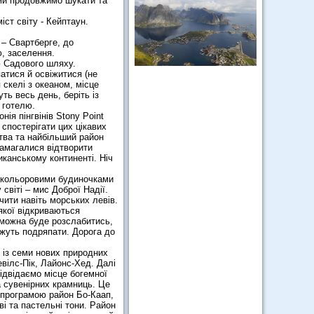
 ми продовжимо шукати та
ст світу - Кейптаун.
 – Свартберге, до
ю, заселення.
ю Садового шляху.
атися й освіжитися (не
 скелі з океаном, місце
ть весь день, беріть із
 готелю.
ія пінгвінів Stony Point
спостерігати цих цікавих
ства та найбільший район
намагалися відтворити
канському континенті. Ніч
нокольоровими будиночками
світі – мис Доброї Надії.
чити навіть морських левів.
якої відкриваються
е можна буде розслабитись,
ожуть подряпати. Дорога до
м із семи нових природних
евілс-Пік, Лайонс-Хед. Далі
ідвідаємо місце богемної
а сувенірних крамниць. Це
за програмою район Бо-Каап,
і та пастельні тони. Район