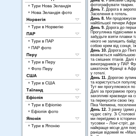
День 6.
Ранковий сафарі
фотографувати тварин.
Тури Нова Зеландія
День 7.
Дорога в аеропор
Нова Зеландія фото
Заселення в готель.
День 8.
Ми продовжуємо 
Норвегія
найбільшої печери Африк
Тури в Норвегію
День 9.
Дорога до першо
Прогулянка підвісними м
ПАР
забудьте взяти плавки т
Тури в ПАР
нікого не залишить байд
собою крем від сонця, ї
ПАР фото
День 10.
Дорога до Пінгв
Перу
вважається найбільшою к
та смішних птахів. Далі
Тури в Перу
виноградників у ПАР. Фр
Фото Перу
шматочок Франції в Афри
у готелі.
США
День 11.
Дорогою зупини
та користується популяр
Тури в США
Тут ми прогуляємося по 
Таїланд
Далі за програмою прогу
захопливі краєвиди на с
Ефіопія
та перекусити свою їжу.
Тури в Ефіопію
Піка Чепмена, поселення
День 12.
З ранку їдемо д
Ефіопія фото
чудес світу. Зі Столово
Японія
ми переїдемо в історичн
тусовки – Лонг-стріт, д
Тури в Японію
найкраще місце для покуп
раніше відомий як «Мала