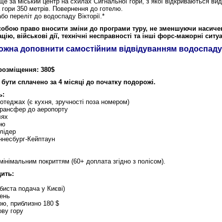
е за міський центр на схилах Сигнальної гори, з якої відкриваються вид
 гори 350 метрів. Повернення до готелю.
о переліт до водоспаду Вікторії.*
собою право вносити зміни до програми туру, не зменшуючи насичен
цію, військові дії, технічні несправності та інші форс-мажорні ситуа
ожна доповнити самостійним відвідуванням водоспаду 
розміщення: 380$
 бути сплачено за 4 місяці до початку подорожі.
ь:
отеджах (є кухня, зручності поза номером)
трансфер до аеропорту
лях
ою
лідер
аннесбург-Кейптаун
 мінімальним покриттям (60+ доплата згідно з полісом).
дить:
биста подача у Києві)
день
ою, приблизно 180 $
ову гору