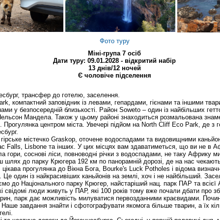
Фото туру
Міні-група 7 осіб
Дати туру: 09.01.2028 - відкритий набір
13 днів/12 ночей
Є чоловіче підселення
есбург
, трансфер до готелю, заселення.
park, компактний заповідник із левами, гепардами, гієнами та іншими тва
нами у безпосередній близькості. Район Soweto – один із найбільших гетт
Нельсон Мандела. Також у цьому районі знаходиться розмальована знаме
 Прогулянка центром міста. Увечері підйом на North Cliff Eco Park, де з 
сбург.
 гірське містечко Graskop, оточене водоспадами та видовищними каньйо
ac Falls, Lisbone та інших. У цих місцях вам здаватиметься, що ви не в А
а гори, соснові ліси, повноводні річки з водоспадами, не таку Африку ми 
шлях до парку Крюгера 192 км по панорамній дорозі, де на нас чекають в
, цікава прогулянка до Вікна Бога, Bourke's Luck Potholes і відома визна
. Це один із найкрасивіших каньйонів на землі, хоч і не найбільший. Засе
ємо до Національного парку Крюгер, найстаріший нац. парк ПАР та всієї 
кі свідомі люди живуть у ПАР, які 100 років тому вже почали дбати про з
варин, парк дає можливість милуватися первозданними краєвидами. Поч
Наше завдання знайти і сфотографувати якомога більше тварин, а їх кіль
телі.