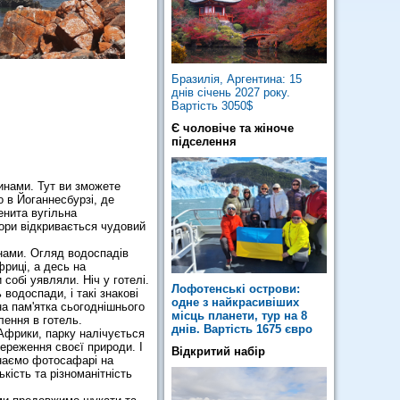
Бразилія, Аргентина: 15
днів січень 2027 року.
Вартість 3050$
Є чоловіче та жіноче
підселення
ринами. Тут ви зможете
о в Йоганнесбурзі, де
нита вугільна
гори відкривається чудовий
нами. Огляд водоспадів
фриці, а десь на
собі уявляли. Ніч у готелі.
Лофотенські острови:
одоспади, і такі знакові
одне з найкрасивіших
чна пам'ятка сьогоднішнього
місць планети, тур на 8
лення в готель.
днів. Вартість 1675 євро
Африки, парку налічується
береження своєї природи. І
Відкритий набір
инаємо фотосафарі на
кість та різноманітність