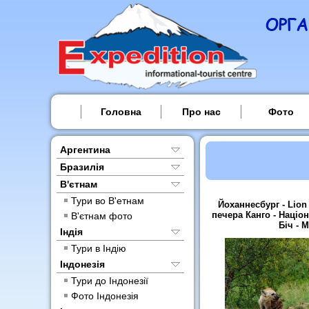
Головна
Про нас
Фото
Аргентина
Бразилія
В'єтнам
Тури во В'етнам
Йоханнесбург - Lion 
печера Канго - Націо
В'єтнам фото
Біч - 
Індія
Тури в Індію
Індонезія
Тури до Індонезії
Фото Індонезія