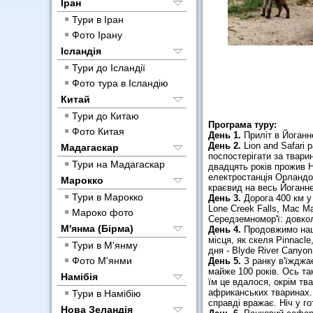
Іран
Тури в Іран
Фото Ірану
Ісландія
Тури до Ісландії
Фото тура в Ісландію
Китай
Тури до Китаю
Програма туру:
Фото Китая
День 1.
Приліт в Йоганн
День 2.
Lion and Safari 
Мадагаскар
поспостерігати за твари
Тури на Мадагаскар
двадцять років прожив 
електростанція Орландо.
Марокко
краєвид на весь Йоганне
Тури в Марокко
День 3.
Дорога 400 км у
Lone Creek Falls, Mac M
Мароко фото
Середземномор'ї: довкол
М'янма (Бірма)
День 4.
Продовжимо наш 
місця, як скеля Pinnacle
Тури в М'янму
дня - Blyde River Canyon
Фото М'янми
День 5.
З ранку в'їжджа
майже 100 років. Ось та
Намібія
їм це вдалося, окрім т
африканських тваринах. 
Тури в Намібію
справді вражає. Ніч у го
Нова Зеландія